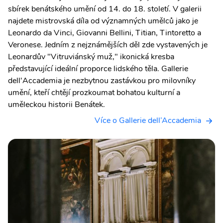
sbírek benátského umění od 14. do 18. století. V galerii
najdete mistrovská díla od významných umělců jako je
Leonardo da Vinci, Giovanni Bellini, Titian, Tintoretto a
Veronese. Jedním z nejznámějších děl zde vystavených je
Leonardův "Vitruviánský muž," ikonická kresba
představující ideální proporce lidského těla. Gallerie
dell'Accademia je nezbytnou zastávkou pro milovníky
umění, kteří chtějí prozkoumat bohatou kulturní a
uměleckou historii Benátek.
Více o Gallerie dell’Accademia