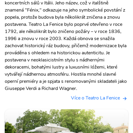
koncertních sálů v Itálii. Jeho název, což v italštině
znamená "Fénix," odkazuje na jeho symbolické povstání z
popela, protože budova byla několikrát zničena a znovu
postavena. Teatro La Fenice bylo poprvé otevřeno v roce
1792, ale několikrát bylo zničeno požáry – v roce 1836,
1996 a znovu v roce 2003. Každá obnova se snažila
zachovat historický ráz budovy, přičemž modernizace byla
prováděna s ohledem na historickou autenticitu. Je
postavena v neoklasicistním stylu s nádhernými
dekoracemi, bohatými lustry a luxusními lóžemi, které
vytvářejí nádhernou atmosféru. Hostila mnohé slavné
operní premiéry a je spjata s renomovanými skladateli jako
Giuseppe Verdi a Richard Wagner.
Více o Teatro La Fenice