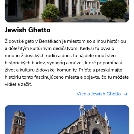
Jewish Ghetto
Židovské geto v Benátkach je miestom so silnou históriou
a dôležitým kultúrnym dedičstvom. Kedysi tu bývalo
mnoho židovských rodín a dnes tu nájdete množstvo
historických budov, synagóg a múzeí, ktoré pripomínajú
život a kultúru židovskej komunity. Príďte a preskúmajte
históriu tohto fascinujúceho miesta a objavte, čo tu môžete
vidieť a zažiť.
Více o Jewish Ghetto