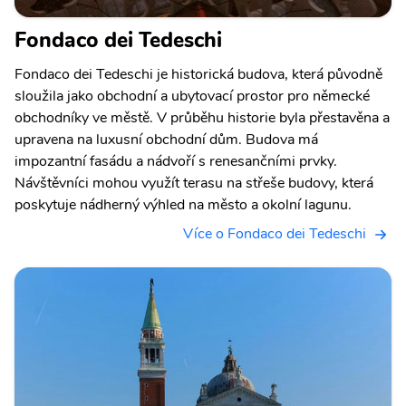
Fondaco dei Tedeschi
Fondaco dei Tedeschi je historická budova, která původně
sloužila jako obchodní a ubytovací prostor pro německé
obchodníky ve městě. V průběhu historie byla přestavěna a
upravena na luxusní obchodní dům. Budova má
impozantní fasádu a nádvoří s renesančními prvky.
Návštěvníci mohou využít terasu na střeše budovy, která
poskytuje nádherný výhled na město a okolní lagunu.
Více o Fondaco dei Tedeschi