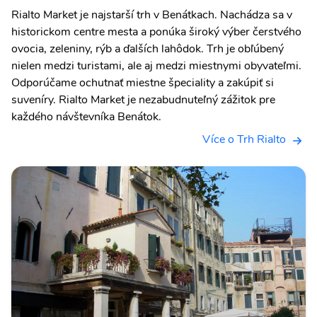
Rialto Market je najstarší trh v Benátkach. Nachádza sa v
historickom centre mesta a ponúka široký výber čerstvého
ovocia, zeleniny, rýb a ďalších lahôdok. Trh je obľúbený
nielen medzi turistami, ale aj medzi miestnymi obyvateľmi.
Odporúčame ochutnať miestne špeciality a zakúpiť si
suveníry. Rialto Market je nezabudnuteľný zážitok pre
každého návštevníka Benátok.
Více o Trh Rialto