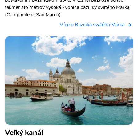
postavená v byzantskom štýle. V tesnej blízkosti sa týči
takmer sto metrov vysoká Zvonica baziliky svätého Marka
(Campanile di San Marco).
Více o Bazilika svätého Marka
Veľký kanál