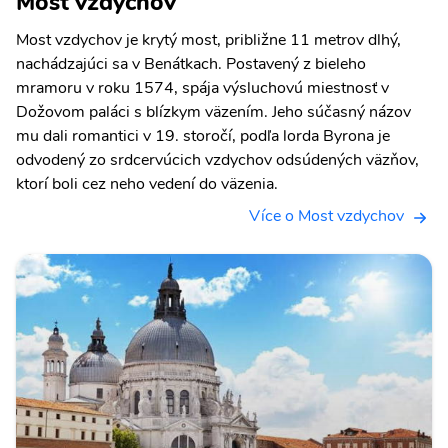
Most vzdychov
Most vzdychov je krytý most, približne 11 metrov dlhý,
nachádzajúci sa v Benátkach. Postavený z bieleho
mramoru v roku 1574, spája výsluchovú miestnosť v
Dožovom paláci s blízkym väzením. Jeho súčasný názov
mu dali romantici v 19. storočí, podľa lorda Byrona je
odvodený zo srdcervúcich vzdychov odsúdených väzňov,
ktorí boli cez neho vedení do väzenia.
Více o Most vzdychov