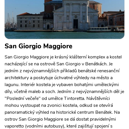
San Giorgio Maggiore
San Giorgio Maggiore je krásný klášterní komplex a kostel
nacházející se na ostrově San Giorgio v Benátkách. Je
jedním z nejvýznamnějších příkladů benátské renesanční
architektury a poskytuje úchvatné výhledy na město a
lagunu. Interiér kostela je vybaven bohatými uměleckými
díly, včetně maleb a soch. Jedním z nejvýznamnějších děl je
"Poslední večeře" od umělce Tintoretta. Návštěvníci
mohou vystoupat na zvonici kostela, odkud se otevírá
panoramatický výhled na historické centrum Benátek. Na
ostrov San Giorgio Maggiore se dá dostat pravidelnými
vaporetto (vodními autobusy), které zajišťují spojení s