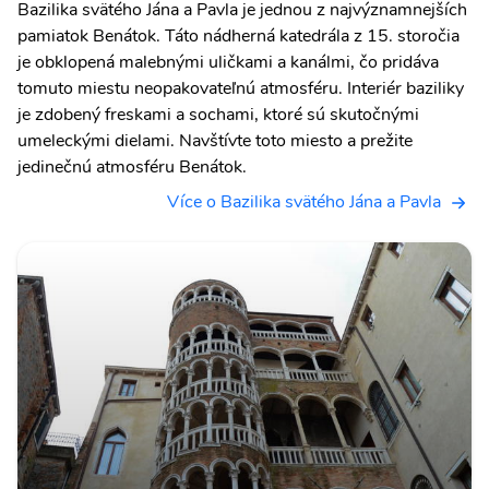
Bazilika svätého Jána a Pavla je jednou z najvýznamnejších
pamiatok Benátok. Táto nádherná katedrála z 15. storočia
je obklopená malebnými uličkami a kanálmi, čo pridáva
tomuto miestu neopakovateľnú atmosféru. Interiér baziliky
je zdobený freskami a sochami, ktoré sú skutočnými
umeleckými dielami. Navštívte toto miesto a prežite
jedinečnú atmosféru Benátok.
Více o Bazilika svätého Jána a Pavla