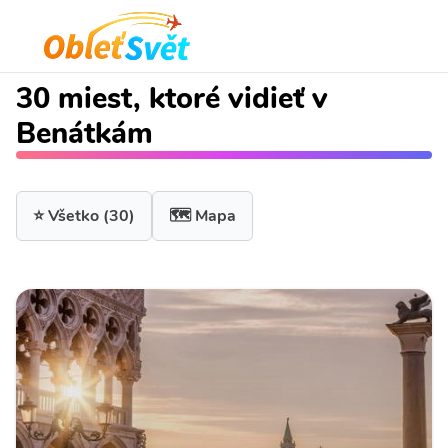
30 miest, ktoré vidieť v
Benátkám
⭐ Všetko
(30)
🗺️ Mapa