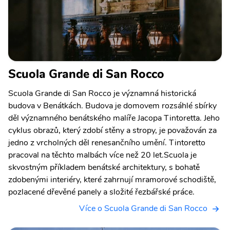
Scuola Grande di San Rocco
Scuola Grande di San Rocco je významná historická
budova v Benátkách. Budova je domovem rozsáhlé sbírky
děl významného benátského malíře Jacopa Tintoretta. Jeho
cyklus obrazů, který zdobí stěny a stropy, je považován za
jedno z vrcholných děl renesančního umění. Tintoretto
pracoval na těchto malbách více než 20 let.Scuola je
skvostným příkladem benátské architektury, s bohatě
zdobenými interiéry, které zahrnují mramorové schodiště,
pozlacené dřevěné panely a složité řezbářské práce.
Více o Scuola Grande di San Rocco