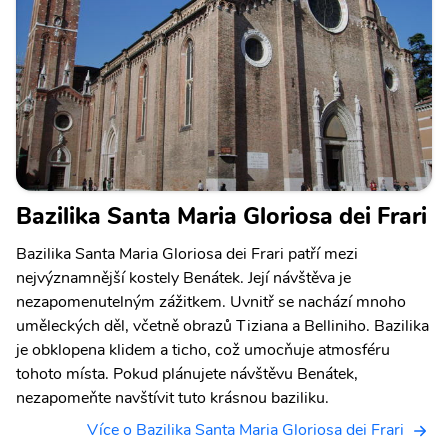
Bazilika Santa Maria Gloriosa dei Frari
Bazilika Santa Maria Gloriosa dei Frari patří mezi
nejvýznamnější kostely Benátek. Její návštěva je
nezapomenutelným zážitkem. Uvnitř se nachází mnoho
uměleckých děl, včetně obrazů Tiziana a Belliniho. Bazilika
je obklopena klidem a ticho, což umocňuje atmosféru
tohoto místa. Pokud plánujete návštěvu Benátek,
nezapomeňte navštívit tuto krásnou baziliku.
Více o Bazilika Santa Maria Gloriosa dei Frari