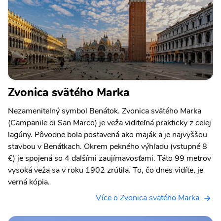
Zvonica svätého Marka
Nezameniteľný symbol Benátok. Zvonica svätého Marka
(Campanile di San Marco) je veža viditeľná prakticky z celej
lagúny. Pôvodne bola postavená ako maják a je najvyššou
stavbou v Benátkach. Okrem pekného výhľadu (vstupné 8
€) je spojená so 4 ďalšími zaujímavosťami. Táto 99 metrov
vysoká veža sa v roku 1902 zrútila. To, čo dnes vidíte, je
verná kópia.
Více o Zvonica svätého Marka