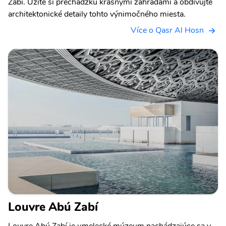
Zabí. Užite si prechádzku krásnymi záhradami a obdivujte
architektonické detaily tohto výnimočného miesta.
Více o Qasr Al Hosn
Louvre Abú Zabí