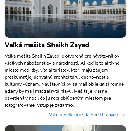
Veľká mešita Sheikh Zayed
Veľká mešita Sheikh Zayed je otvorená pre návštevníkov
všetkých náboženstiev a národností. Aj keď je to aktívne
miesto modlitby, víta aj turistov, ktorí majú záujem
preskúmať jej úchvatnú architektúru, duchovnosť a
kultúrny význam. Návštevníci by sa mali obliekať skromne
a ženy by mali mať zakrytú hlavu. Mešita je krásne
osvetlená v noci, čo ju robí obľúbeným miestom pre
fotografovanie. Vstup je zadarmo.
Více o Veľká mešita Sheikh Zayed