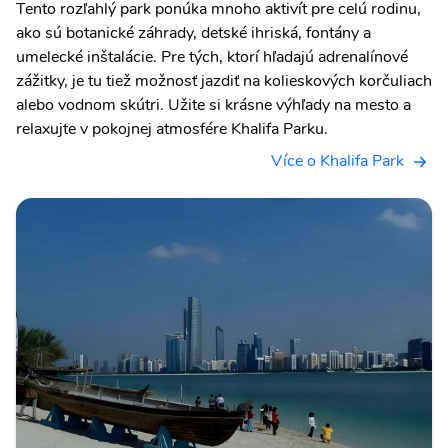
Tento rozľahlý park ponúka mnoho aktivít pre celú rodinu,
ako sú botanické záhrady, detské ihriská, fontány a
umelecké inštalácie. Pre tých, ktorí hľadajú adrenalínové
zážitky, je tu tiež možnosť jazdiť na kolieskových korčuliach
alebo vodnom skútri. Užite si krásne výhľady na mesto a
relaxujte v pokojnej atmosfére Khalifa Parku.
Více o Khalifa Park