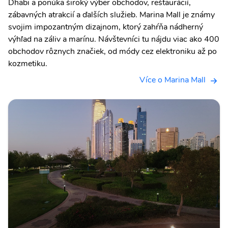
Dhabi a ponúka široký výber obchodov, reštaurácií,
zábavných atrakcií a ďalších služieb. Marina Mall je známy
svojim impozantným dizajnom, ktorý zahŕňa nádherný
výhľad na záliv a marínu. Návštevníci tu nájdu viac ako 400
obchodov rôznych značiek, od módy cez elektroniku až po
kozmetiku.
Více o Marina Mall