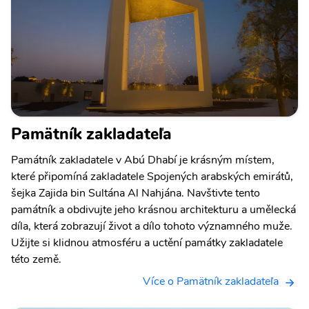
Pamätník zakladateľa
Památník zakladatele v Abú Dhabí je krásným místem,
které připomíná zakladatele Spojených arabských emirátů,
šejka Zajida bin Sultána Al Nahjána. Navštivte tento
památník a obdivujte jeho krásnou architekturu a umělecká
díla, která zobrazují život a dílo tohoto významného muže.
Užijte si klidnou atmosféru a uctění památky zakladatele
této země.
Více o Pamätník zakladateľa