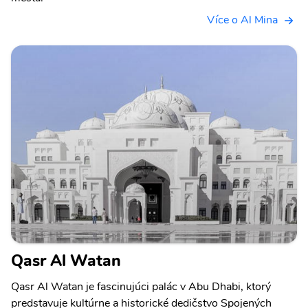
Více o Al Mina
Qasr Al Watan
Qasr Al Watan je fascinujúci palác v Abu Dhabi, ktorý
predstavuje kultúrne a historické dedičstvo Spojených