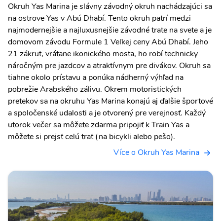
Okruh Yas Marina je slávny závodný okruh nachádzajúci sa
na ostrove Yas v Abú Dhabí. Tento okruh patrí medzi
najmodernejšie a najluxusnejšie závodné trate na svete a je
domovom závodu Formule 1 Veľkej ceny Abú Dhabí. Jeho
21 zákrut, vrátane ikonického mosta, ho robí technicky
náročným pre jazdcov a atraktívnym pre divákov. Okruh sa
tiahne okolo prístavu a ponúka nádherný výhľad na
pobrežie Arabského zálivu. Okrem motoristických
pretekov sa na okruhu Yas Marina konajú aj ďalšie športové
a spoločenské udalosti a je otvorený pre verejnosť. Každý
utorok večer sa môžete zdarma pripojiť k Train Yas a
môžete si prejsť celú trať (na bicykli alebo pešo).
Více o Okruh Yas Marina