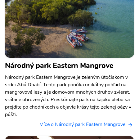
Národný park Eastern Mangrove
Národný park Eastern Mangrove je zeleným útočiskom v
srdci Abú Dhabí. Tento park ponúka unikátny pohľad na
mangrovové lesy a je domovom mnohých druhov zvierat,
vrátane ohrozených. Preskúmajte park na kajaku alebo sa
prejdite po chodníkoch a objavte krásy tejto zelenej oázy v
púšti.
Více o Národný park Eastern Mangrove