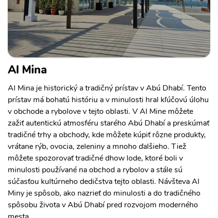
Al Mina
Al Mina je historický a tradičný prístav v Abú Dhabí. Tento
prístav má bohatú históriu a v minulosti hral kľúčovú úlohu
v obchode a rybolove v tejto oblasti. V Al Mine môžete
zažiť autentickú atmosféru starého Abú Dhabí a preskúmať
tradičné trhy a obchody, kde môžete kúpiť rôzne produkty,
vrátane rýb, ovocia, zeleniny a mnoho ďalšieho. Tiež
môžete spozorovať tradičné dhow lode, ktoré boli v
minulosti používané na obchod a rybolov a stále sú
súčasťou kultúrneho dedičstva tejto oblasti. Návšteva Al
Miny je spôsob, ako nazrieť do minulosti a do tradičného
spôsobu života v Abú Dhabí pred rozvojom moderného
mesta.