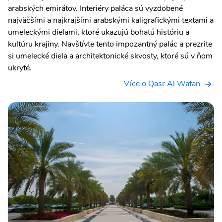
arabských emirátov. Interiéry paláca sú vyzdobené
najväčšími a najkrajšími arabskými kaligrafickými textami a
umeleckými dielami, ktoré ukazujú bohatú históriu a
kultúru krajiny. Navštívte tento impozantný palác a prezrite
si umelecké diela a architektonické skvosty, ktoré sú v ňom
ukryté.
Více o Qasr Al Watan