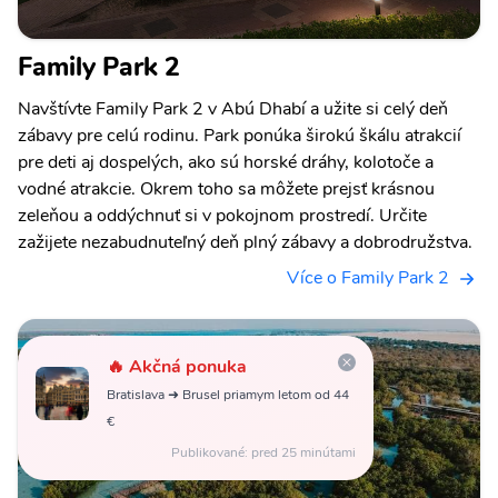
Family Park 2
Navštívte Family Park 2 v Abú Dhabí a užite si celý deň
zábavy pre celú rodinu. Park ponúka širokú škálu atrakcií
pre deti aj dospelých, ako sú horské dráhy, kolotoče a
vodné atrakcie. Okrem toho sa môžete prejsť krásnou
zeleňou a oddýchnuť si v pokojnom prostredí. Určite
zažijete nezabudnuteľný deň plný zábavy a dobrodružstva.
Více o Family Park 2
🔥 Akčná ponuka
Bratislava ➜ Brusel priamym letom od 44
€
Publikované: pred 25 minútami