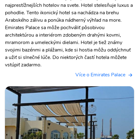
najprestížnejších hotelov na svete. Hotel stelesňuje luxus a
pohodlie. Tento ikonický hotel sa nachádza na brehu
Arabského zálivu a ponúka nádherný výhľad na more.
Emirates Palace sa môže pochváliť pôsobivou
architektúrou a interiérom zdobeným drahými kovmi,
mramorom a umeleckými dielami. Hotel je tiež známy
svojimi bazénmi a plážami, kde si hostia môžu oddýchnuť
a užiť si slnečné lúče. Do niektorých častí hotela môžete
vstúpiť zadarmo.
Více o Emirates Palace