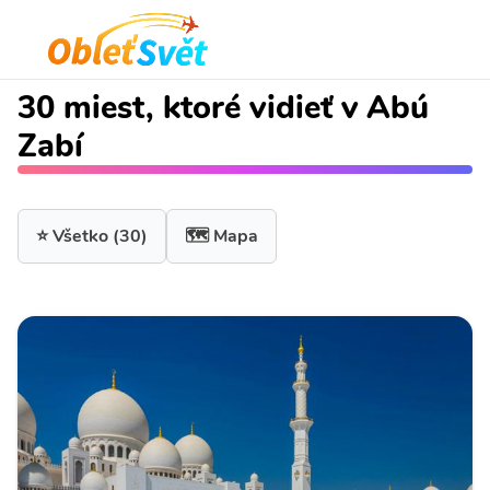
30 miest, ktoré vidieť v Abú
Zabí
⭐ Všetko
(30)
🗺️ Mapa