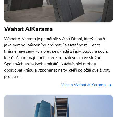
Wahat AlKarama
Wahat AlKarama je památník v Abú Dhabí, který slouží
jako symbol národního hrdinství a statečnosti. Tento
krásně navržený komplex se skládá z řady budov a soch,
které připomínají oběti, které položili vojáci ve službě
Spojených arabských emirátů. Návštěvníci mohou
obdivovat krásu a vzpomínat na ty, kteří položili své životy
pro zemi.
Více o Wahat AlKarama