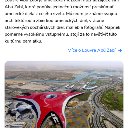
Louvre Abú Zabí je umelecké múzeum nachádzajúce sa v
Abú Zabí, ktoré ponúka jedinečnú možnosť preskúmať
umelecké diela z celého sveta. Múzeum je známe svojou
architektúrou a zbierkou umeleckých diel, vrátane
starovekých sochárskych diel, malieb a fotografií. Napriek
pomerne vysokému vstupnému, stojí za to navštíviť túto
kultúrnu pamiatku.
Více o Louvre Abú Zabí