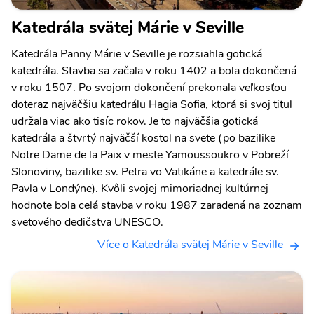
Katedrála svätej Márie v Seville
Katedrála Panny Márie v Seville je rozsiahla gotická
katedrála. Stavba sa začala v roku 1402 a bola dokončená
v roku 1507. Po svojom dokončení prekonala veľkosťou
doteraz najväčšiu katedrálu Hagia Sofia, ktorá si svoj titul
udržala viac ako tisíc rokov. Je to najväčšia gotická
katedrála a štvrtý najväčší kostol na svete (po bazilike
Notre Dame de la Paix v meste Yamoussoukro v Pobreží
Slonoviny, bazilike sv. Petra vo Vatikáne a katedrále sv.
Pavla v Londýne). Kvôli svojej mimoriadnej kultúrnej
hodnote bola celá stavba v roku 1987 zaradená na zoznam
svetového dedičstva UNESCO.
Více o Katedrála svätej Márie v Seville