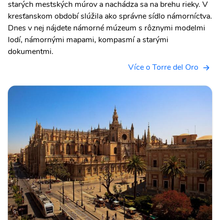
starých mestských múrov a nachádza sa na brehu rieky. V
kresťanskom období slúžila ako správne sídlo námorníctva.
Dnes v nej nájdete námorné múzeum s rôznymi modelmi
lodí, námornými mapami, kompasmí a starými
dokumentmi.
Více o Torre del Oro