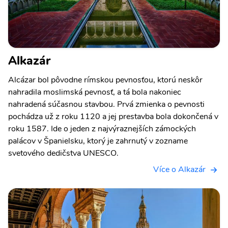
Alkazár
Alcázar bol pôvodne rímskou pevnosťou, ktorú neskôr
nahradila moslimská pevnosť, a tá bola nakoniec
nahradená súčasnou stavbou. Prvá zmienka o pevnosti
pochádza už z roku 1120 a jej prestavba bola dokončená v
roku 1587. Ide o jeden z najvýraznejších zámockých
palácov v Španielsku, ktorý je zahrnutý v zozname
svetového dedičstva UNESCO.
Více o Alkazár