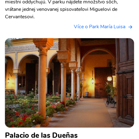
miestni oddychujú. V parku nájdete množstvo sôch,
vrátane jednej venovanej spisovateľovi Miguelovi de
Cervantesovi.
Více o Park María Luisa
Palacio de las Dueñas