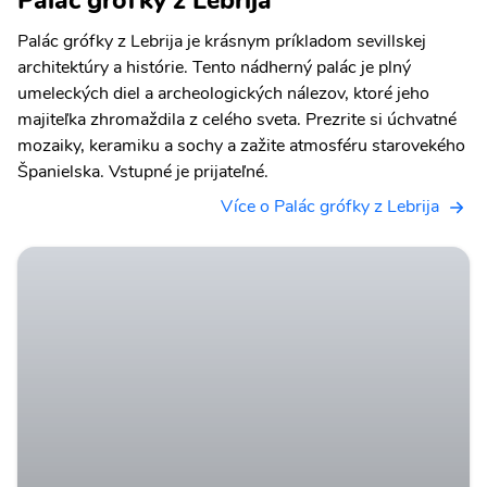
Palác grófky z Lebrija
Palác grófky z Lebrija je krásnym príkladom sevillskej
architektúry a histórie. Tento nádherný palác je plný
umeleckých diel a archeologických nálezov, ktoré jeho
majiteľka zhromaždila z celého sveta. Prezrite si úchvatné
mozaiky, keramiku a sochy a zažite atmosféru starovekého
Španielska. Vstupné je prijateľné.
Více o Palác grófky z Lebrija