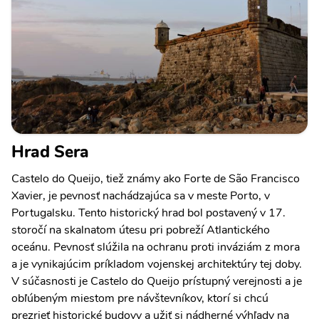
Hrad Sera
Castelo do Queijo, tiež známy ako Forte de São Francisco
Xavier, je pevnosť nachádzajúca sa v meste Porto, v
Portugalsku. Tento historický hrad bol postavený v 17.
storočí na skalnatom útesu pri pobreží Atlantického
oceánu. Pevnosť slúžila na ochranu proti inváziám z mora
a je vynikajúcim príkladom vojenskej architektúry tej doby.
V súčasnosti je Castelo do Queijo prístupný verejnosti a je
obľúbeným miestom pre návštevníkov, ktorí si chcú
prezrieť historické budovy a užiť si nádherné výhľady na