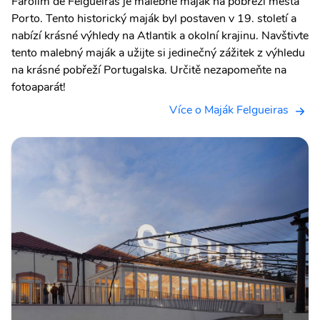
Farolim de Felgueiras je malebné maják na pobřeží města
Porto. Tento historický maják byl postaven v 19. století a
nabízí krásné výhledy na Atlantik a okolní krajinu. Navštivte
tento malebný maják a užijte si jedinečný zážitek z výhledu
na krásné pobřeží Portugalska. Určitě nezapomeňte na
fotoaparát!
Více o Maják Felgueiras