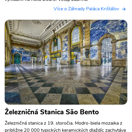
Více o Záhrady Paláca Krištáľov
Železničná Stanica São Bento
Železničná stanica z 19. storočia. Modro-biela mozaika z
približne 20 000 typických keramických dlaždíc zachytáva