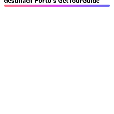
destinácii Porto s GetYourGuide