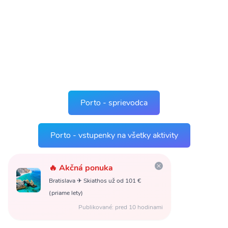
Porto - sprievodca
Porto - vstupenky na všetky aktivity
🔥 Akčná ponuka
Bratislava ✈ Skiathos už od 101 €
(priame lety)
Obletsvet
Publikované: pred 10 hodinami