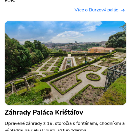
EUR.
Více o Burzový palác
Záhrady Paláca Krištáľov
Upravené záhrady z 19. storočia s fontánami, chodníkmi a
výhľadmi na rieku Douro. Vstup zdarma.