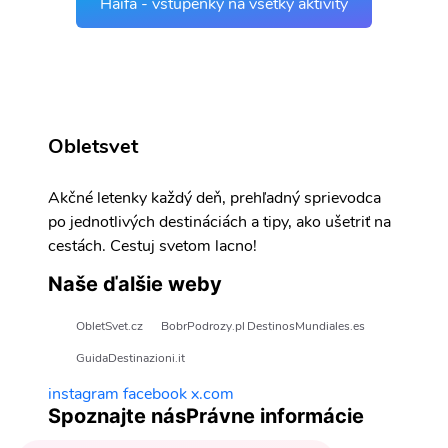
Haifa - vstupenky na všetky aktivity
Obletsvet
Akčné letenky každý deň, prehľadný sprievodca
po jednotlivých destináciách a tipy, ako ušetriť na
cestách. Cestuj svetom lacno!
Naše ďalšie weby
ObletSvet.cz
BobrPodrozy.pl
DestinosMundiales.es
GuidaDestinazioni.it
instagram
facebook
x.com
Spoznajte nás
Právne informácie