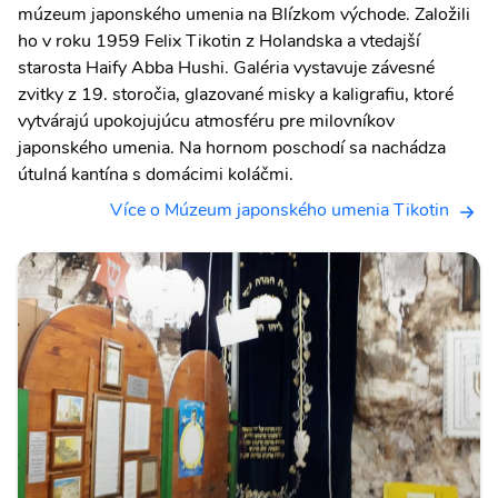
múzeum japonského umenia na Blízkom východe. Založili
ho v roku 1959 Felix Tikotin z Holandska a vtedajší
starosta Haify Abba Hushi. Galéria vystavuje závesné
zvitky z 19. storočia, glazované misky a kaligrafiu, ktoré
vytvárajú upokojujúcu atmosféru pre milovníkov
japonského umenia. Na hornom poschodí sa nachádza
útulná kantína s domácimi koláčmi.
Více o Múzeum japonského umenia Tikotin