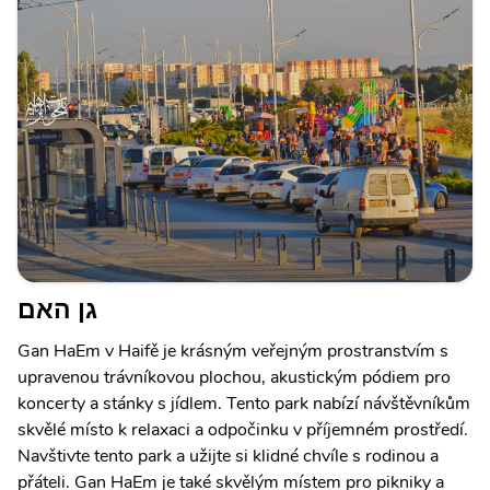
גן האם
Gan HaEm v Haifě je krásným veřejným prostranstvím s
upravenou trávníkovou plochou, akustickým pódiem pro
koncerty a stánky s jídlem. Tento park nabízí návštěvníkům
skvělé místo k relaxaci a odpočinku v příjemném prostředí.
Navštivte tento park a užijte si klidné chvíle s rodinou a
přáteli. Gan HaEm je také skvělým místem pro pikniky a