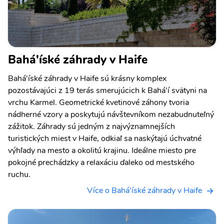
Bahá'íské záhrady v Haife
Bahá'íské záhrady v Haife sú krásny komplex
pozostávajúci z 19 terás smerujúcich k Bahá'í svätyni na
vrchu Karmel. Geometrické kvetinové záhony tvoria
nádherné vzory a poskytujú návštevníkom nezabudnuteľný
zážitok. Záhrady sú jedným z najvýznamnejších
turistických miest v Haife, odkiaľ sa naskýtajú úchvatné
výhľady na mesto a okolitú krajinu. Ideálne miesto pre
pokojné prechádzky a relaxáciu ďaleko od mestského
ruchu.
Více o Bahá'íské záhrady v Haife