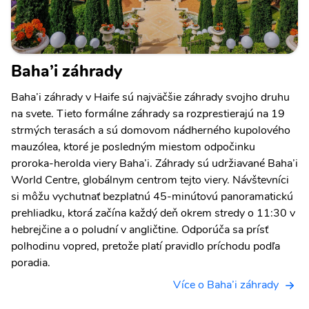
Baha’i záhrady
Baha’i záhrady v Haife sú najväčšie záhrady svojho druhu
na svete. Tieto formálne záhrady sa rozprestierajú na 19
strmých terasách a sú domovom nádherného kupolového
mauzólea, ktoré je posledným miestom odpočinku
proroka-herolda viery Baha’i. Záhrady sú udržiavané Baha’i
World Centre, globálnym centrom tejto viery. Návštevníci
si môžu vychutnať bezplatnú 45-minútovú panoramatickú
prehliadku, ktorá začína každý deň okrem stredy o 11:30 v
hebrejčine a o poludní v angličtine. Odporúča sa prísť
polhodinu vopred, pretože platí pravidlo príchodu podľa
poradia.
Více o Baha’i záhrady