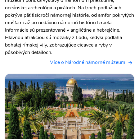
múzeum ponúka výstavy o námornom prieskume,
oceánskej archeológii a pirátoch. Na troch podlažiach
pokrýva päť tisícročí námornej histórie, od amfor pokrytých
mušľami až po nedávnu námornú históriu Izraela.
Informácie sú prezentované v angličtine a hebrejčine.
Hlavnou atrakciou sú mozaiky z Lodu, kedysi podlaha
bohatej rímskej vily, zobrazujúce cicavce a ryby v
pôsobivých detailoch.
Více o Národné námorné múzeum