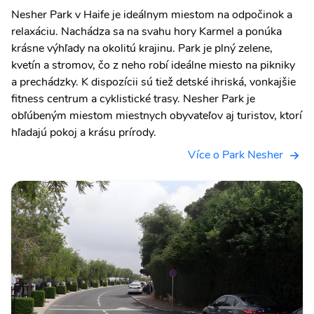
Nesher Park v Haife je ideálnym miestom na odpočinok a
relaxáciu. Nachádza sa na svahu hory Karmel a ponúka
krásne výhľady na okolitú krajinu. Park je plný zelene,
kvetín a stromov, čo z neho robí ideálne miesto na pikniky
a prechádzky. K dispozícii sú tiež detské ihriská, vonkajšie
fitness centrum a cyklistické trasy. Nesher Park je
obľúbeným miestom miestnych obyvateľov aj turistov, ktorí
hľadajú pokoj a krásu prírody.
Více o Park Nesher