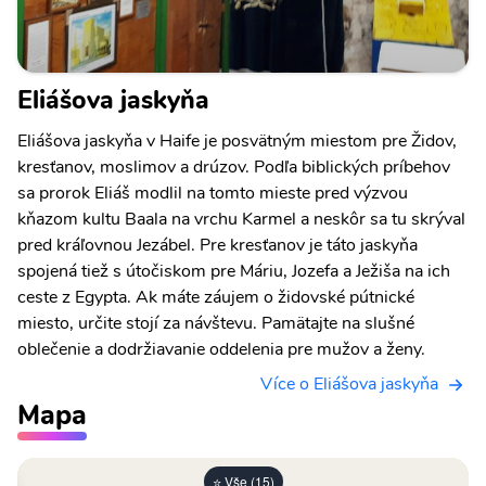
Eliášova jaskyňa
Eliášova jaskyňa v Haife je posvätným miestom pre Židov,
kresťanov, moslimov a drúzov. Podľa biblických príbehov
sa prorok Eliáš modlil na tomto mieste pred výzvou
kňazom kultu Baala na vrchu Karmel a neskôr sa tu skrýval
pred kráľovnou Jezábel. Pre kresťanov je táto jaskyňa
spojená tiež s útočiskom pre Máriu, Jozefa a Ježiša na ich
ceste z Egypta. Ak máte záujem o židovské pútnické
miesto, určite stojí za návštevu. Pamätajte na slušné
oblečenie a dodržiavanie oddelenia pre mužov a ženy.
Více o Eliášova jaskyňa
Mapa
⭐ Vše (15)