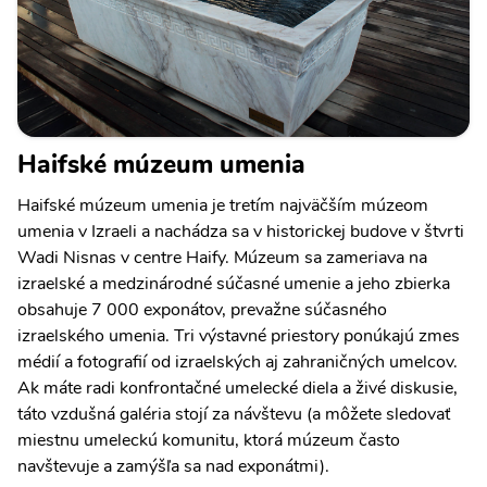
Haifské múzeum umenia
Haifské múzeum umenia je tretím najväčším múzeom
umenia v Izraeli a nachádza sa v historickej budove v štvrti
Wadi Nisnas v centre Haify. Múzeum sa zameriava na
izraelské a medzinárodné súčasné umenie a jeho zbierka
obsahuje 7 000 exponátov, prevažne súčasného
izraelského umenia. Tri výstavné priestory ponúkajú zmes
médií a fotografií od izraelských aj zahraničných umelcov.
Ak máte radi konfrontačné umelecké diela a živé diskusie,
táto vzdušná galéria stojí za návštevu (a môžete sledovať
miestnu umeleckú komunitu, ktorá múzeum často
navštevuje a zamýšľa sa nad exponátmi).