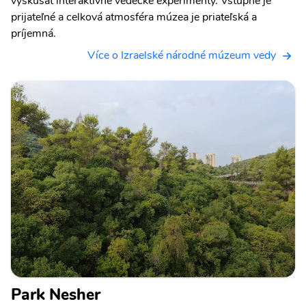
vyskúšať interaktívne vedecké experimenty. Vstupné je
prijateľné a celková atmosféra múzea je priateľská a
príjemná.
Více o Izraelské národné múzeum vedy
Park Nesher