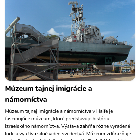
Múzeum tajnej imigrácie a
námorníctva
Múzeum tajnej imigrácie a námorníctva v Haife je
fascinujúce múzeum, ktoré predstavuje históriu
izraelského námorníctva. Výstava zahŕňa rôzne vyradené
lode a využíva silné video svedectvá. Múzeum zdôrazňuje