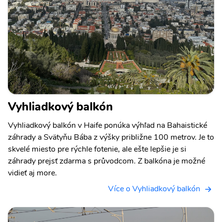
Vyhliadkový balkón
Vyhliadkový balkón v Haife ponúka výhľad na Bahaistické
záhrady a Svätyňu Bába z výšky približne 100 metrov. Je to
skvelé miesto pre rýchle fotenie, ale ešte lepšie je si
záhrady prejsť zdarma s průvodcom. Z balkóna je možné
vidieť aj more.
Více o Vyhliadkový balkón