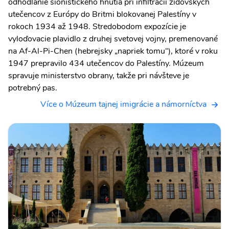
odhodlanie sionistického hnutia pri infiltrácii židovských
utečencov z Európy do Britmi blokovanej Palestíny v
rokoch 1934 až 1948. Stredobodom expozície je
vyloďovacie plavidlo z druhej svetovej vojny, premenované
na Af-Al-Pi-Chen (hebrejsky „napriek tomu“), ktoré v roku
1947 prepravilo 434 utečencov do Palestíny. Múzeum
spravuje ministerstvo obrany, takže pri návšteve je
potrebný pas.
Více o Múzeum tajnej imigrácie a námorníctva