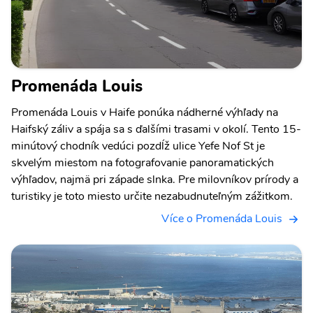
Promenáda Louis
Promenáda Louis v Haife ponúka nádherné výhľady na
Haifský záliv a spája sa s ďalšími trasami v okolí. Tento 15-
minútový chodník vedúci pozdĺž ulice Yefe Nof St je
skvelým miestom na fotografovanie panoramatických
výhľadov, najmä pri západe slnka. Pre milovníkov prírody a
turistiky je toto miesto určite nezabudnuteľným zážitkom.
Více o Promenáda Louis