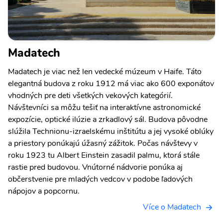
Madatech
Madatech je viac než len vedecké múzeum v Haife. Táto
elegantná budova z roku 1912 má viac ako 600 exponátov
vhodných pre deti všetkých vekových kategórií.
Návštevníci sa môžu tešiť na interaktívne astronomické
expozície, optické ilúzie a zrkadlový sál. Budova pôvodne
slúžila Technionu-izraelskému inštitútu a jej vysoké oblúky
a priestory ponúkajú úžasný zážitok. Počas návštevy v
roku 1923 tu Albert Einstein zasadil palmu, ktorá stále
rastie pred budovou. Vnútorné nádvorie ponúka aj
občerstvenie pre mladých vedcov v podobe ľadových
nápojov a popcornu.
Více o Madatech