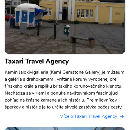
Taxari Travel Agency
Kemin Jalokivigalleria (Kemi Gemstone Gallery) je múzeum
a galéria s drahokamami, vrátane koruny vyrobenej pre
fínskeho kráľa a repliku britského korunovačného klenotu.
Nachádza sa v Kemi a ponúka návštevníkom fascinujúci
pohľad na krásne kamene a ich históriu. Pre milovníkov
šperkov a histórie je to určite skvelá zastávka počas cesty.
Více o Taxari Travel Agency