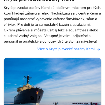
Kryté plavecké bazény Kemi sú ideálnym miestom pre tých,
ktorí hľadajú zábavu a relax. Nachádzajú sa v centre Kemi a
ponúkajú moderné vybavenie vrátane šmykľaviek, sáun a
víriviek. Pre deti je tu samostatný bazén s atrakciami.
Okrem plávania si môžete užiť aj lekcie aqua fitness alebo
si zahrať vodný volejbal. Vstupné je veľmi prijateľné a
personál je priateľský a ochotný. Určite stojí za návštevu!
Více o Kryté plavecké bazény Kemi