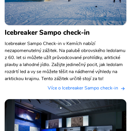
Icebreaker Sampo check-in
Icebreaker Sampo Check-in v Kemích nabízí
nezapomenutelný zážitek. Na palubě obrovského ledolamu
z 60. let si můžete užít průvodcované prohlídky, arktické
plavby a lahodné jídlo. Zažijte jedinečný pocit, jak ledolam
rozdrtí led a vy se můžete těšit na nádherné výhledy na
arktickou krajinu. Tento zážitek určitě stojí za to!
Více o Icebreaker Sampo check-in