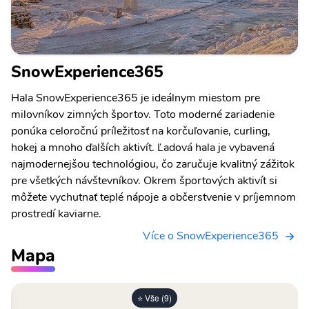
SnowExperience365
Hala SnowExperience365 je ideálnym miestom pre
milovníkov zimných športov. Toto moderné zariadenie
ponúka celoročnú príležitosť na korčuľovanie, curling,
hokej a mnoho ďalších aktivít. Ľadová hala je vybavená
najmodernejšou technológiou, čo zaručuje kvalitný zážitok
pre všetkých návštevníkov. Okrem športových aktivít si
môžete vychutnať teplé nápoje a občerstvenie v príjemnom
prostredí kaviarne.
Více o SnowExperience365
Mapa
⭐ Vše (9)