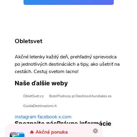
Obletsvet
Akčné letenky každý deň, prehľadný sprievodca
po jednotlivých destináciách a tipy, ako ušetriť na
cestách. Cestuj svetom lacno!
Naše ďalšie weby
ObletSvet.cz
BobrPodrozy.pl
DestinosMundiales.es
GuidaDestinazioni.it
instagram
facebook
x.com
Spoznajte nás
Právne informácie
🔥 Akčná ponuka