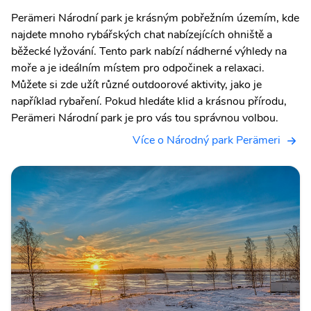
Perämeri Národní park je krásným pobřežním územím, kde
najdete mnoho rybářských chat nabízejících ohniště a
běžecké lyžování. Tento park nabízí nádherné výhledy na
moře a je ideálním místem pro odpočinek a relaxaci.
Můžete si zde užít různé outdoorové aktivity, jako je
například rybaření. Pokud hledáte klid a krásnou přírodu,
Perämeri Národní park je pro vás tou správnou volbou.
Více o Národný park Perämeri