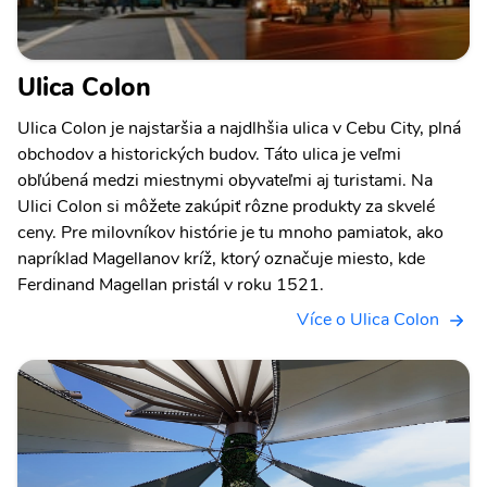
Ulica Colon
Ulica Colon je najstaršia a najdlhšia ulica v Cebu City, plná
obchodov a historických budov. Táto ulica je veľmi
obľúbená medzi miestnymi obyvateľmi aj turistami. Na
Ulici Colon si môžete zakúpiť rôzne produkty za skvelé
ceny. Pre milovníkov histórie je tu mnoho pamiatok, ako
napríklad Magellanov kríž, ktorý označuje miesto, kde
Ferdinand Magellan pristál v roku 1521.
Více o Ulica Colon