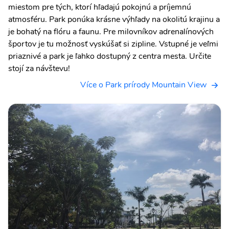
miestom pre tých, ktorí hľadajú pokojnú a príjemnú
atmosféru. Park ponúka krásne výhľady na okolitú krajinu a
je bohatý na flóru a faunu. Pre milovníkov adrenalínových
športov je tu možnosť vyskúšať si zipline. Vstupné je veľmi
priaznivé a park je ľahko dostupný z centra mesta. Určite
stojí za návštevu!
Více o Park prírody Mountain View