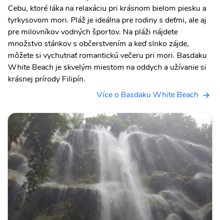
Cebu, ktoré láka na relaxáciu pri krásnom bielom piesku a
tyrkysovom mori. Pláž je ideálna pre rodiny s deťmi, ale aj
pre milovníkov vodných športov. Na pláži nájdete
množstvo stánkov s občerstvením a keď slnko zájde,
môžete si vychutnať romantickú večeru pri mori. Basdaku
White Beach je skvelým miestom na oddych a užívanie si
krásnej prírody Filipín.
Více o Basdaku White Beach