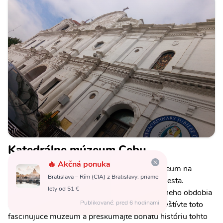
Katedrálne múzeum Cebu
🔥 Akčná ponuka
Katedrálne múzeum v Cebu je najstaršie múzeum na
Bratislava – Rím (CIA) z Bratislavy: priame
Filipínach a nachádza sa v historickej štvrti mesta.
lety od 51 €
Múzeum vystavuje cenné artefakty z koloniálneho obdobia
Publikované: pred 6 hodinami
a ukazuje vývoj kresťanstva na Filipínach. Navštívte toto
fascinujúce múzeum a preskúmajte bohatú históriu tohto