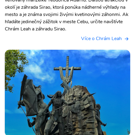
venovaný manželke Teodorica Adarnu. Ďalšou atrakciou v
okolí je záhrada Sirao, ktorá ponúka nádherné výhľady na
mesto a je známa svojimi živými kvetinovými záhonmi. Ak
hľadáte jedinečný zážitok v meste Cebu, určite navštívte
Chrám Leah a záhradu Sirao.
Více o Chrám Leah