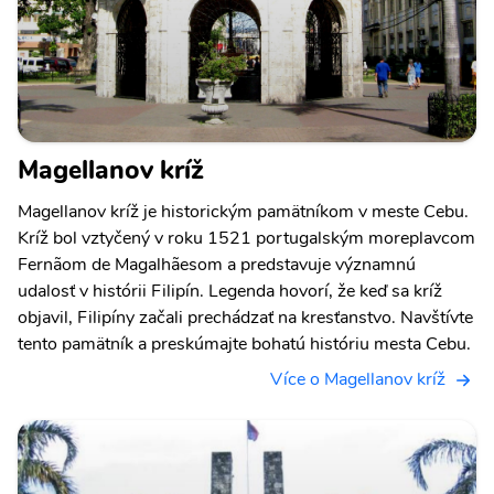
Magellanov kríž
Magellanov kríž je historickým pamätníkom v meste Cebu.
Kríž bol vztyčený v roku 1521 portugalským moreplavcom
Fernãom de Magalhãesom a predstavuje významnú
udalosť v histórii Filipín. Legenda hovorí, že keď sa kríž
objavil, Filipíny začali prechádzať na kresťanstvo. Navštívte
tento pamätník a preskúmajte bohatú históriu mesta Cebu.
Více o Magellanov kríž