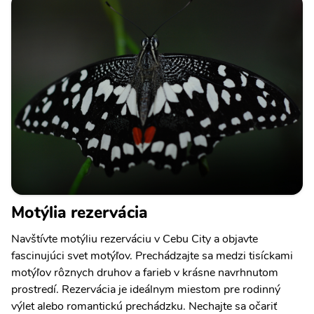
Motýlia rezervácia
Navštívte motýliu rezerváciu v Cebu City a objavte
fascinujúci svet motýľov. Prechádzajte sa medzi tisíckami
motýľov rôznych druhov a farieb v krásne navrhnutom
prostredí. Rezervácia je ideálnym miestom pre rodinný
výlet alebo romantickú prechádzku. Nechajte sa očariť