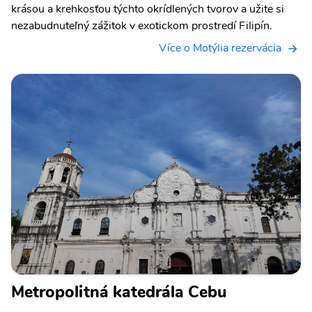
krásou a krehkosťou týchto okrídlených tvorov a užite si
nezabudnuteľný zážitok v exotickom prostredí Filipín.
Více o Motýlia rezervácia
Metropolitná katedrála Cebu