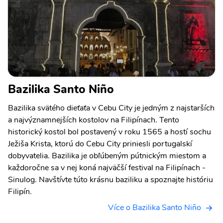
Bazilika Santo Niño
Bazilika svätého dieťaťa v Cebu City je jedným z najstarších
a najvýznamnejších kostolov na Filipínach. Tento
historický kostol bol postavený v roku 1565 a hostí sochu
Ježiša Krista, ktorú do Cebu City priniesli portugalskí
dobyvatelia. Bazilika je obľúbeným pútnickým miestom a
každoročne sa v nej koná najväčší festival na Filipínach -
Sinulog. Navštívte túto krásnu baziliku a spoznajte históriu
Filipín.
Více o Bazilika Santo Niño