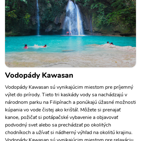
Vodopády Kawasan
Vodopády Kawasan sú vynikajúcim miestom pre príjemný
výlet do prírody. Tieto tri kaskády vody sa nachádzajú v
národnom parku na Filipínach a ponúkajú úžasné možnosti
kúpania vo vode čistej ako krištáľ. Môžete si prenajať
kanoe, požičať si potápačské vybavenie a objavovať
podvodný svet alebo sa prechádzať po okolitých
chodníkoch a užívať si nádherný výhľad na okolitú krajinu.
Vodopády Kawasan sú vynikajúcim miestom pre relaxáciu