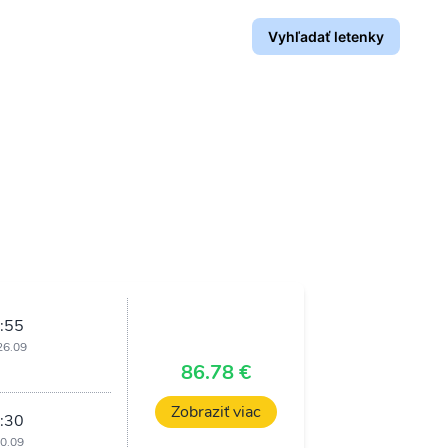
Vyhľadať letenky
:55
26.09
i
86.78 €
Zobraziť viac
:30
30.09