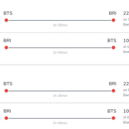
BTS
BRI
22
so 
Bar
1h 35min
BRI
BTS
10
st 
Bra
1h 40min
BTS
BRI
22
so 
Bar
1h 35min
BRI
BTS
10
st 
Bra
1h 40min