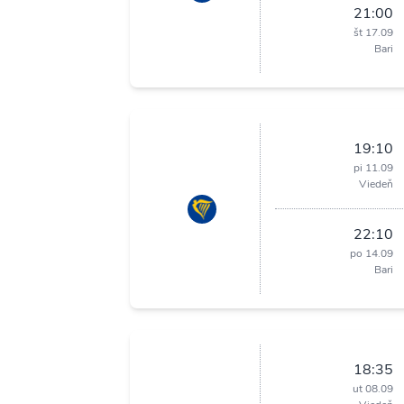
21:00
št 17.09
Bari
19:10
pi 11.09
Viedeň
22:10
po 14.09
Bari
18:35
ut 08.09