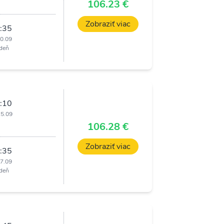
i
106.23 €
Zobraziť viac
:35
10.09
deň
:10
15.09
i
106.28 €
Zobraziť viac
:35
17.09
deň