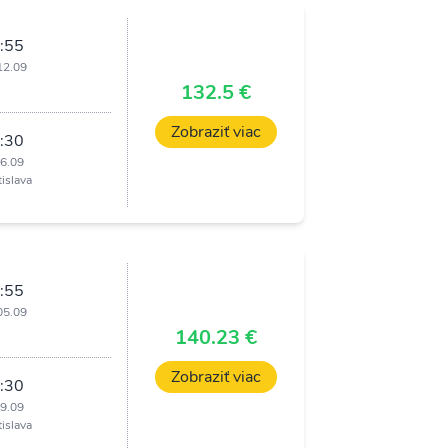
:55
12.09
i
132.5 €
Zobraziť viac
:30
16.09
tislava
:55
05.09
i
140.23 €
Zobraziť viac
:30
09.09
tislava