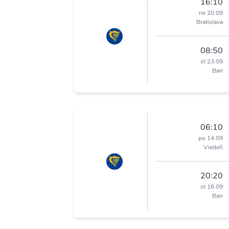
16:10
ne 20.09
Bratislava
08:50
st 23.09
Bari
06:10
po 14.09
Viedeň
20:20
st 16.09
Bari