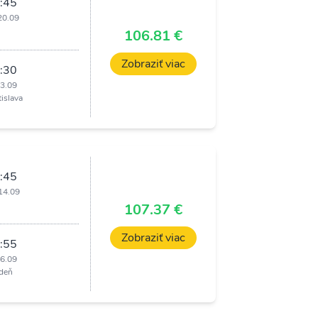
:45
20.09
i
106.81 €
Zobraziť viac
:30
23.09
tislava
:45
14.09
i
107.37 €
Zobraziť viac
:55
16.09
deň