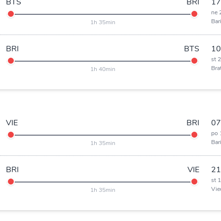
BTS
BRI
17
ne 
Bar
1h 35min
BRI
BTS
10
st 
Bra
1h 40min
VIE
BRI
07
po 
Bar
1h 35min
BRI
VIE
21
st 
Vie
1h 35min