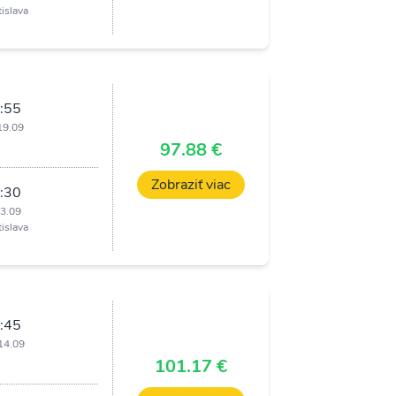
tislava
:55
19.09
i
97.88 €
Zobraziť viac
:30
23.09
tislava
:45
14.09
i
101.17 €