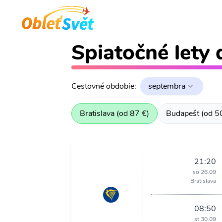
Spiatočné lety 
Cestovné obdobie:
septembra
Bratislava (od 87 €)
Budapešť (od 5
21:20
so 26.09
Bratislava
08:50
st 30.09