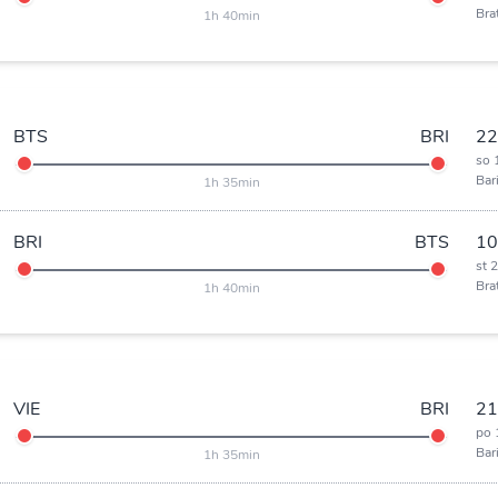
Bra
1h 40min
BTS
BRI
22
so 
Bar
1h 35min
BRI
BTS
10
st 
Bra
1h 40min
VIE
BRI
21
po 
Bar
1h 35min