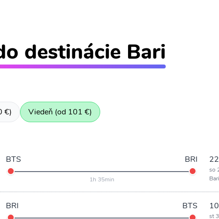
do destinácie Bari
0 €)
Viedeň (od 101 €)
BTS
BRI
22
so 
Bar
1h 35min
BRI
BTS
10
st 