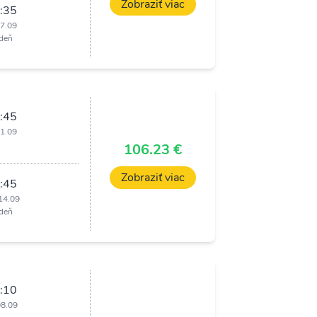
Zobraziť viac
:35
17.09
deň
:45
11.09
i
106.23 €
Zobraziť viac
:45
14.09
deň
:10
08.09