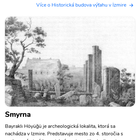
Více o Historická budova výťahu v İzmire
Smyrna
Bayraklı Höyüğü je archeologická lokalita, ktorá sa
nachádza v Izmire. Predstavuje mesto zo 4. storočia s