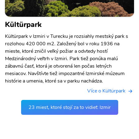
Kültürpark
Kültürpark v Izmiri v Turecku je rozsiahly mestský park s
rozlohou 420 000 m2. Založený bol v roku 1936 na
mieste, ktoré zničil veľký požiar a odvtedy hostí
Medzinárodný veľtrh v Izmiri. Park tiež ponúka malú
zábavnú časť, ktorá je otvorená len počas letných
mesiacov. Navštívte tiež impozantné Izmirské múzeum
histórie a umenia, ktoré sa v parku nachádza.
Více o Kültürpark
23 miest, ktoré stojí za to vidieť: Izmir