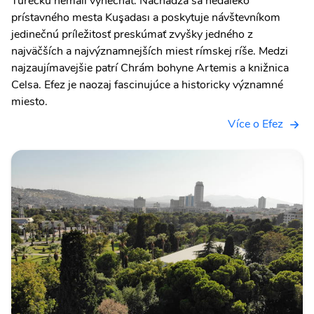
Turecku nemali vynechať. Nachádza sa neďaleko
prístavného mesta Kuşadası a poskytuje návštevníkom
jedinečnú príležitosť preskúmať zvyšky jedného z
najväčších a najvýznamnejších miest rímskej ríše. Medzi
najzaujímavejšie patrí Chrám bohyne Artemis a knižnica
Celsa. Efez je naozaj fascinujúce a historicky významné
miesto.
Více o Efez