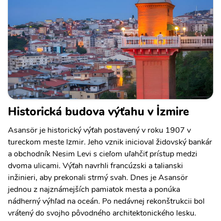
Historická budova výťahu v İzmire
Asansör je historický výťah postavený v roku 1907 v
tureckom meste Izmir. Jeho vznik inicioval židovský bankár
a obchodník Nesim Levi s cieľom uľahčiť prístup medzi
dvoma ulicami. Výťah navrhli francúzski a talianski
inžinieri, aby prekonali strmý svah. Dnes je Asansör
jednou z najznámejších pamiatok mesta a ponúka
nádherný výhľad na oceán. Po nedávnej rekonštrukcii bol
vrátený do svojho pôvodného architektonického lesku.