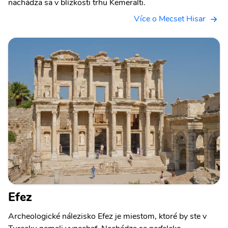
nachádza sa v blízkosti trhu Kemeralti.
Více o Mecset Hisar
Efez
Archeologické nálezisko Efez je miestom, ktoré by ste v