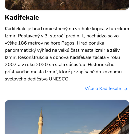
Kadifekale
Kadifekale je hrad umiestnený na vrchole kopca v tureckom
Izmir. Postavený v 3. storočí pred n. l., nachádza sa vo
výške 186 metrov na hore Pagos. Hrad ponúka
panoramatický výhľad na veľkú časť mesta Izmir a záliv
Izmir. Rekonštrukcia a obnova Kadifekale začala v roku
2007 a v roku 2020 sa stala súčasťou 'Historického
prístavného mesta Izmir', ktoré je zapísané do zoznamu
svetového dedičstva UNESCO.
Více o Kadifekale