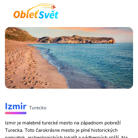
Izmir
Turecko
Izmir je malebné turecké mesto na západnom pobreží
Turecka. Toto čarokrásne mesto je plné historických
pamiatok, archeologických lokalít a nádherných pláží. Na