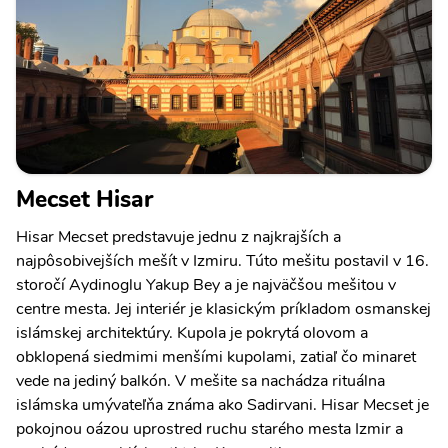
Mecset Hisar
Hisar Mecset predstavuje jednu z najkrajších a
najpôsobivejších mešít v Izmiru. Túto mešitu postavil v 16.
storočí Aydinoglu Yakup Bey a je najväčšou mešitou v
centre mesta. Jej interiér je klasickým príkladom osmanskej
islámskej architektúry. Kupola je pokrytá olovom a
obklopená siedmimi menšími kupolami, zatiaľ čo minaret
vede na jediný balkón. V mešite sa nachádza rituálna
islámska umývateľňa známa ako Sadirvani. Hisar Mecset je
pokojnou oázou uprostred ruchu starého mesta Izmir a