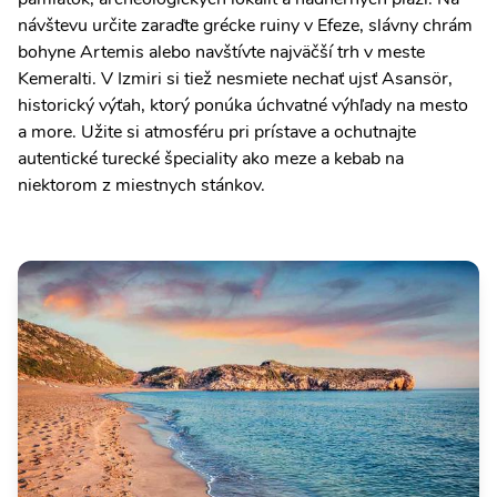
návštevu určite zaraďte grécke ruiny v Efeze, slávny chrám
bohyne Artemis alebo navštívte najväčší trh v meste
Kemeralti. V Izmiri si tiež nesmiete nechať ujsť Asansör,
historický výťah, ktorý ponúka úchvatné výhľady na mesto
a more. Užite si atmosféru pri prístave a ochutnajte
autentické turecké špeciality ako meze a kebab na
niektorom z miestnych stánkov.