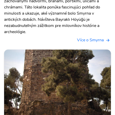
zachovanými nádvormi, bránami, portikmi, ulicami a
chrámami. Táto lokalita ponúka fascinujúci pohľad do
minulosti a ukazuje, aké významné bolo Smyrna v
antických dobách. Návšteva Bayraklı Höyüğü je
nezabudnuteľným zážitkom pre milovníkov histórie a
archeológie.
Více o Smyrna