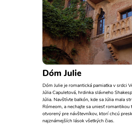
Dóm Julie
Dóm Julie je romantická pamiatka v srdci Ve
Júlia Capuletová, hrdinka slávneho Shake
Júlia. Navštívte balkón, kde sa Júlia mala s
Rómeom, a nechajte sa uniesť romantikou 
otvorený pre návštevníkov, ktorí chcú presk
najznámejších lások všetkých čias.