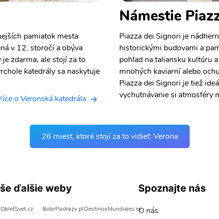
Námestie Piazz
nejších pamiatok mesta
Piazza dei Signori je nádher
ná v 12. storočí a obýva
historickými budovami a pam
e zdarma, ale stojí za to
pohľad na taliansku kultúru a 
 vrchole katedrály sa naskytuje
mnohých kaviarní alebo ochut
Piazza dei Signori je tiež i
vychutnávanie si atmosféry 
Více o Veronská katedrála
26 miest, ktoré stojí za to vidieť: Verona
še ďalšie weby
Spoznajte nás
ObletSvet.cz
BobrPodrozy.pl
DestinosMundiales.es
O nás