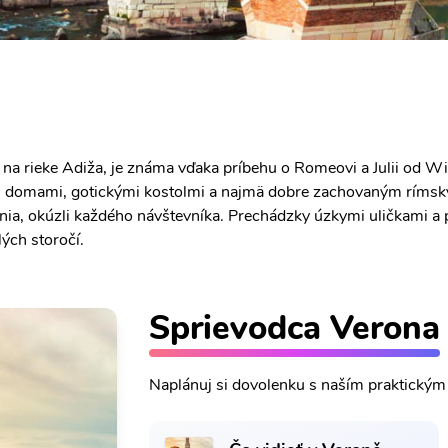
 na rieke Adiža, je známa vďaka príbehu o Romeovi a Julii od W
 domami, gotickými kostolmi a najmä dobre zachovaným rímsk
nia, okúzli každého návštevníka. Prechádzky úzkymi uličkami a 
ých storočí.
Sprievodca Verona
Naplánuj si dovolenku s naším praktický