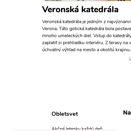
Veronská katedrála
Veronská katedrála je jedným z najvýznam
Verona. Táto gotická katedrála bola postave
mnoho umeleckých diel. Vstup do katedrály j
zaplatiť si prehliadku interiéru. Z terasy na
úchvatný výhľad na mesto a okolitú krajinu.
Na
Obletsvet
Akčné letenky každý deň,