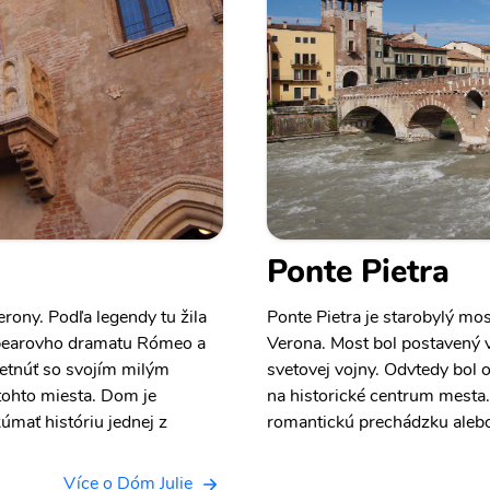
Ponte Pietra
rony. Podľa legendy tu žila
Ponte Pietra je starobylý mo
spearovho dramatu Rómeo a
Verona. Most bol postavený 
tretnúť so svojím milým
svetovej vojny. Odvtedy bol
tohto miesta. Dom je
na historické centrum mesta.
úmať históriu jednej z
romantickú prechádzku alebo 
Více o Dóm Julie