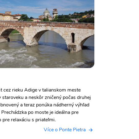
st cez rieku Adige v talianskom meste
v staroveku a neskôr zničený počas druhej
 obnovený a teraz ponúka nádherný výhľad
 Prechádzka po moste je ideálna pre
pre relaxáciu s priateľmi.
Více o Ponte Pietra