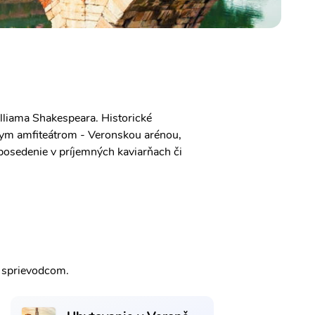
illiama Shakespeara. Historické
ym amfiteátrom - Veronskou arénou,
posedenie v príjemných kaviarňach či
m sprievodcom.