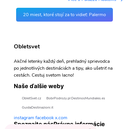
20 miest, ktoré stojí za to vidieť: Palermo
Obletsvet
Akčné letenky každý deň, prehľadný sprievodca
po jednotlivých destináciách a tipy, ako ušetriť na
cestách. Cestuj svetom lacno!
Naše ďalšie weby
ObletSvet.cz
BobrPodrozy.pl
DestinosMundiales.es
GuidaDestinazioni.it
instagram
facebook
x.com
Spoznajte nás
Právne informácie