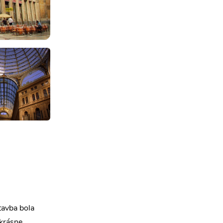
tavba bola
 krásne