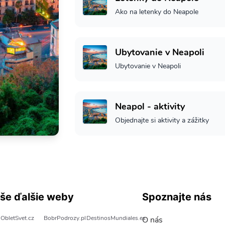
Ako na letenky do Neapole
Ubytovanie v Neapoli
Ubytovanie v Neapoli
Neapol - aktivity
Objednajte si aktivity a zážitky
še ďalšie weby
Spoznajte nás
ObletSvet.cz
BobrPodrozy.pl
DestinosMundiales.es
O nás