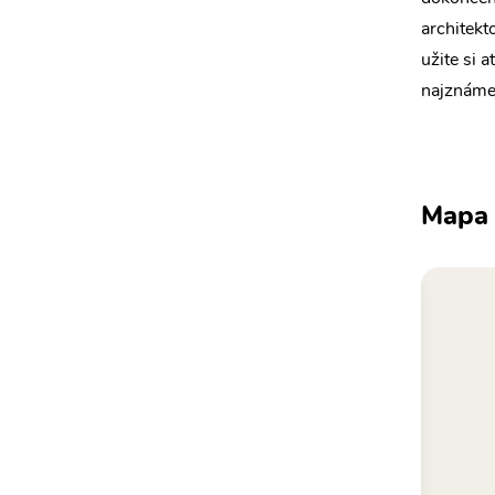
architekt
užite si 
najznámej
Mapa