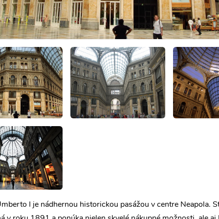
Umberto I je nádhernou historickou pasážou v centre Neapola. S
 v roku 1891 a ponúka nielen skvelé nákupné možnosti, ale aj