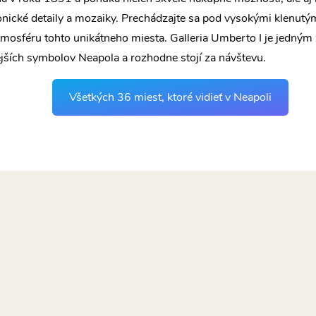
onické detaily a mozaiky. Prechádzajte sa pod vysokými klenutý
atmosféru tohto unikátneho miesta. Galleria Umberto I je jedným 
ších symbolov Neapola a rozhodne stojí za návštevu.
Všetkých 36 miest, ktoré vidieť v Neapoli