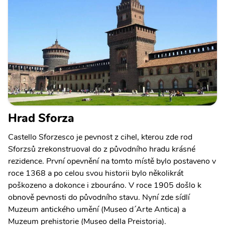
Hrad Sforza
Castello Sforzesco je pevnost z cihel, kterou zde rod
Sforzsů zrekonstruoval do z původního hradu krásné
rezidence. První opevnění na tomto místě bylo postaveno v
roce 1368 a po celou svou historii bylo několikrát
poškozeno a dokonce i zbouráno. V roce 1905 došlo k
obnově pevnosti do původního stavu. Nyní zde sídlí
Muzeum antického umění (Museo d´Arte Antica) a
Muzeum prehistorie (Museo della Preistoria).