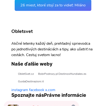
26 miest, ktoré stojí za to vidieť: Miláno
Obletsvet
Akčné letenky každý deň, prehľadný sprievodca
po jednotlivých destináciách a tipy, ako ušetriť na
cestách. Cestuj svetom lacno!
Naše ďalšie weby
ObletSvet.cz
BobrPodrozy.pl
DestinosMundiales.es
GuidaDestinazioni.it
instagram
facebook
x.com
Spoznajte nás
Právne informácie