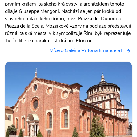
prvním králem italského království a architektem tohoto
díla je Giuseppe Mengoni. Nachází se jen pár kroků od
slavného milánského dómu, mezi Piazza del Duomo a
Piazza della Scala. Mozaikové vzory na podlaze představují
různá italská města: vlk symbolizuje Řím, býk reprezentuje
Turín, lilie je charakteristická pro Florencii.
Více o Galéria Vittoria Emanuela II