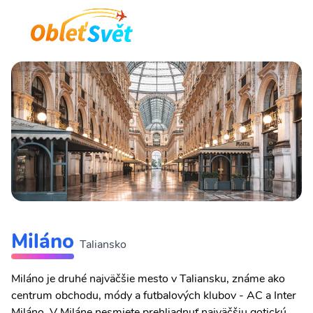
Miláno
Taliansko
Miláno je druhé najväčšie mesto v Taliansku, známe ako
centrum obchodu, módy a futbalových klubov - AC a Inter
Miláno. V Miláne nesmiete prehliadnuť najväčšiu gotickú