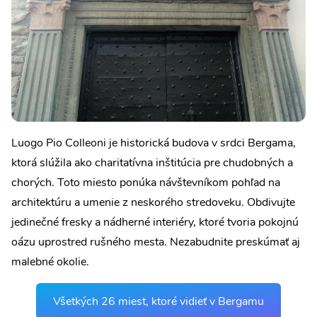
Luogo Pio Colleoni je historická budova v srdci Bergama,
ktorá slúžila ako charitatívna inštitúcia pre chudobných a
chorých. Toto miesto ponúka návštevníkom pohľad na
architektúru a umenie z neskorého stredoveku. Obdivujte
jedinečné fresky a nádherné interiéry, ktoré tvoria pokojnú
oázu uprostred rušného mesta. Nezabudnite preskúmať aj
malebné okolie.
Všetkých 26 miest, ktoré vidieť v Bergamu