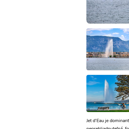
Jet d'Eau je dominant
neprehliadnuteľná, f