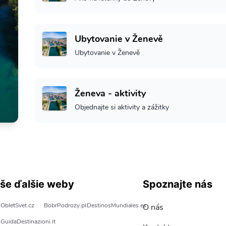
Ubytovanie v Ženevě
Ubytovanie v Ženevě
Ženeva - aktivity
Objednajte si aktivity a zážitky
še ďalšie weby
Spoznajte nás
ObletSvet.cz
BobrPodrozy.pl
DestinosMundiales.es
O nás
GuidaDestinazioni.it