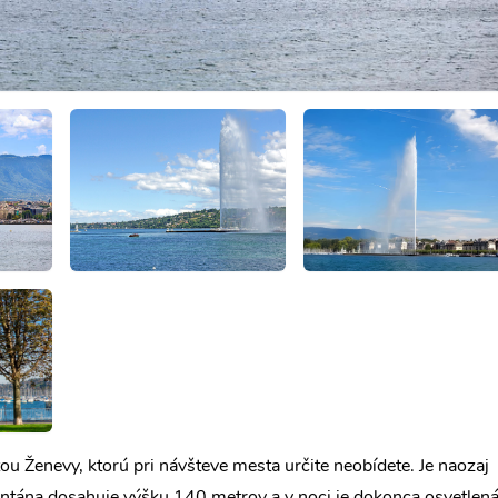
ou Ženevy, ktorú pri návšteve mesta určite neobídete. Je naozaj
ontána dosahuje výšku 140 metrov a v noci je dokonca osvetlená