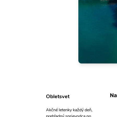
Na
Obletsvet
Akčné letenky každý deň,
prehľadný sprievodca po