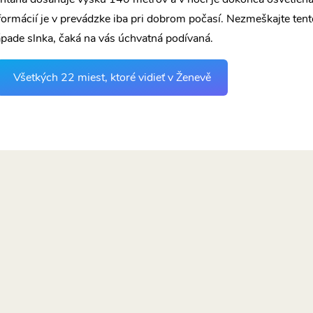
ormácií je v prevádzke iba pri dobrom počasí. Nezmeškajte tent
pade slnka, čaká na vás úchvatná podívaná.
Všetkých 22 miest, ktoré vidieť v Ženevě