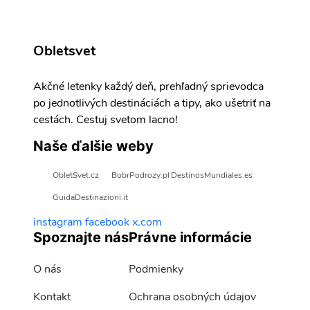
Obletsvet
Akčné letenky každý deň, prehľadný sprievodca
po jednotlivých destináciách a tipy, ako ušetriť na
cestách. Cestuj svetom lacno!
Naše ďalšie weby
ObletSvet.cz
BobrPodrozy.pl
DestinosMundiales.es
GuidaDestinazioni.it
instagram
facebook
x.com
Spoznajte nás
Právne informácie
O nás
Podmienky
Kontakt
Ochrana osobných údajov