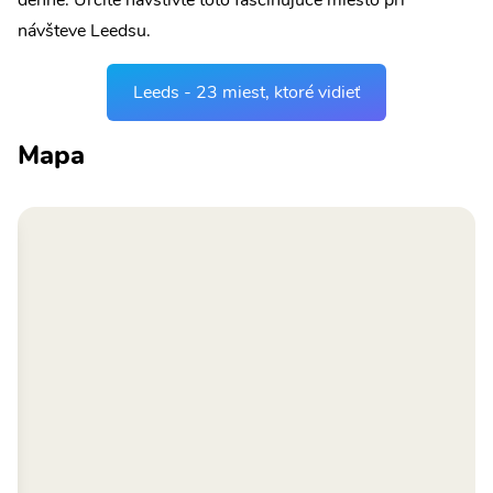
denne. Určite navštívte toto fascinujúce miesto pri
návšteve Leedsu.
Leeds - 23 miest, ktoré vidieť
Mapa