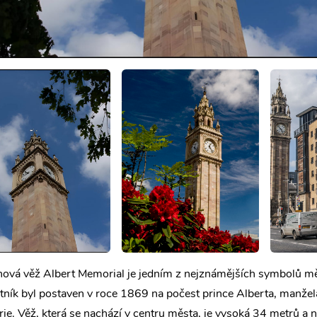
ová věž Albert Memorial je jedním z nejznámějších symbolů mě
ník byl postaven v roce 1869 na počest prince Alberta, manžel
rie. Věž, která se nachází v centru města, je vysoká 34 metrů a 