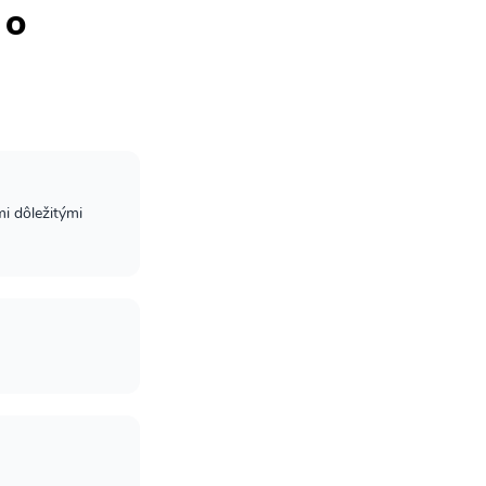
 o
i dôležitými