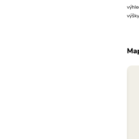
výhle
výšky
Ma