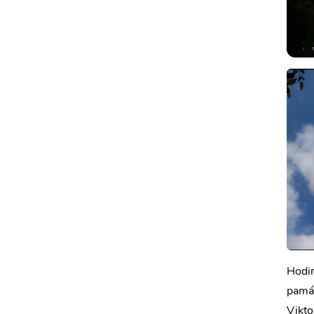
Hodin
památ
Vikto