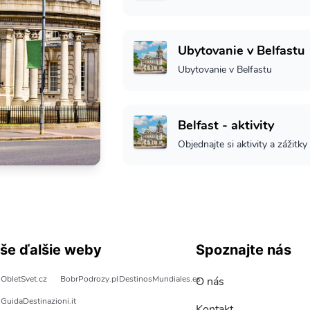
Ubytovanie v Belfastu
Ubytovanie v Belfastu
Belfast - aktivity
Objednajte si aktivity a zážitky
še ďalšie weby
Spoznajte nás
ObletSvet.cz
BobrPodrozy.pl
DestinosMundiales.es
O nás
GuidaDestinazioni.it
Kontakt