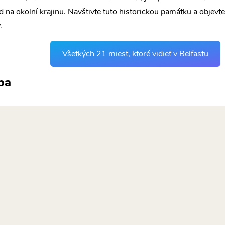
d na okolní krajinu. Navštivte tuto historickou památku a objevte
.
Všetkých 21 miest, ktoré vidieť v Belfastu
pa