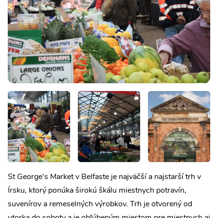
St George's Market v Belfaste je najväčší a najstarší trh v
Írsku, ktorý ponúka širokú škálu miestnych potravín,
suvenírov a remeselných výrobkov. Trh je otvorený od
utorka do soboty a je obľúbeným miestom pre miestnych aj