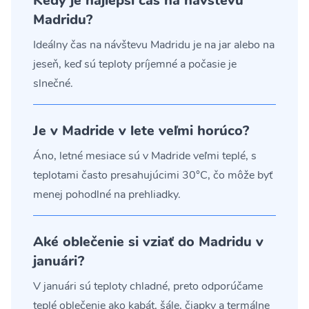
Kedy je najlepší čas na návštevu
Madridu?
Ideálny čas na návštevu Madridu je na jar alebo na
jeseň, keď sú teploty príjemné a počasie je
slnečné.
Je v Madride v lete veľmi horúco?
Áno, letné mesiace sú v Madride veľmi teplé, s
teplotami často presahujúcimi 30°C, čo môže byť
menej pohodlné na prehliadky.
Aké oblečenie si vziať do Madridu v
januári?
V januári sú teploty chladné, preto odporúčame
teplé oblečenie ako kabát, šále, čiapky a termálne