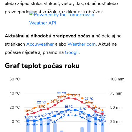
alebo západ slnka, vlhkosť, vietor, tlak, oblačnosť alebo
pravdepodobnosť zrážok, rozkliknite si obrázok.
Aktuálnu aj dlhodobú predpoveď počasia
nájdete aj na
stránkach
Accuweather
alebo
Weather.com
. Aktuálne
počasie nájdete aj priamo na
Googli
.
Graf teplot počas roku
60 °C
100 mm
40 °C
35 °C
35 °C
75 mm
32 °C
32 °C
29 °C
29 °C
27 °C
27 °C
23 °C
23 °C
22 °C
22 °C
21 °C
21 °C
16 °C
16 °C
16 °C
16 °C
20 °C
50 mm
14 °C
14 °C
13 °C
13 °C
10 °C
10 °C
9 °C
9 °C
8 °C
8 °C
6 °C
6 °C
6 °C
6 °C
5 °C
5 °C
4 °C
4 °C
3 °C
3 °C
2 °C
2 °C
1 °C
1 °C
1 °C
1 °C
1 °C
1 °C
-3 °C
-3 °C
-4 °C
-4 °C
0 °C
25 mm