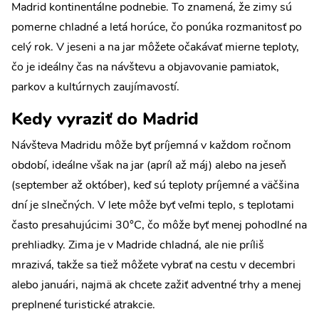
Madrid kontinentálne podnebie. To znamená, že zimy sú
pomerne chladné a letá horúce, čo ponúka rozmanitosť po
celý rok. V jeseni a na jar môžete očakávať mierne teploty,
čo je ideálny čas na návštevu a objavovanie pamiatok,
parkov a kultúrnych zaujímavostí.
Kedy vyraziť do Madrid
Návšteva Madridu môže byť príjemná v každom ročnom
období, ideálne však na jar (apríl až máj) alebo na jeseň
(september až október), keď sú teploty príjemné a väčšina
dní je slnečných. V lete môže byť veľmi teplo, s teplotami
často presahujúcimi 30°C, čo môže byť menej pohodlné na
prehliadky. Zima je v Madride chladná, ale nie príliš
mrazivá, takže sa tiež môžete vybrať na cestu v decembri
alebo januári, najmä ak chcete zažiť adventné trhy a menej
preplnené turistické atrakcie.