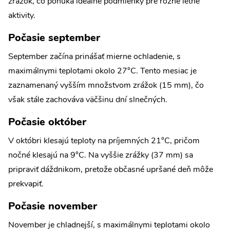
zrážok, čo ponúka ideálne podmienky pre rôzne letné
aktivity.
Počasie september
September začína prinášať mierne ochladenie, s
maximálnymi teplotami okolo 27°C. Tento mesiac je
zaznamenaný vyšším množstvom zrážok (15 mm), čo
však stále zachováva väčšinu dní slnečných.
Počasie október
V októbri klesajú teploty na príjemných 21°C, pričom
nočné klesajú na 9°C. Na vyššie zrážky (37 mm) sa
pripraviť dáždnikom, pretože občasné upršané deň môže
prekvapiť.
Počasie november
November je chladnejší, s maximálnymi teplotami okolo