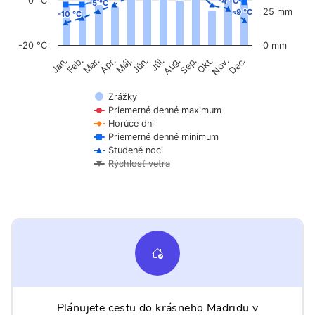
0 °C
-4 °C
-4 °C
-5 °C
-5 °C
25 mm
-9 °C
-9 °C
-10 °C
-10 °C
-20 °C
0 mm
Feb.
Máj.
Aug.
Nov.
Mar.
Jún.
Sep.
Dec.
Jan.
Apr.
Júl.
Okt.
Zrážky
Priemerné denné maximum
Horúce dni
Priemerné denné minimum
Studené noci
Rýchlosť vetra
Plánujete cestu do krásneho Madridu v