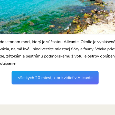
edozemnom mori, ktorý je súčasťou Alicante. Okolie je vyhlásen
ácia, najmä kvôli biodiverzite miestnej flóry a fauny. Vďaka prie
ode, zátokám a pestrému podmorskému životu je ostrov obľúbe
potápanie.
Všetkých 20 miest, ktoré vidieť v Alicante