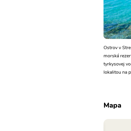
Ostrov v Str
morská rezerv
tyrkysovej v
lokalitou na 
Mapa