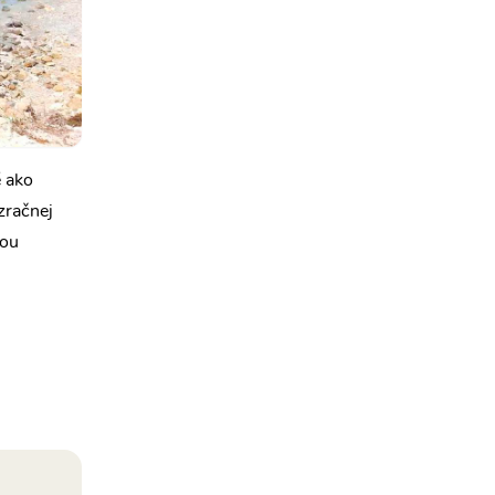
é ako
zračnej
nou