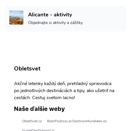
Alicante - aktivity
Objednajte si aktivity a zážitky
Obletsvet
Akčné letenky každý deň, prehľadný sprievodca
po jednotlivých destináciách a tipy, ako ušetriť na
cestách. Cestuj svetom lacno!
Naše ďalšie weby
ObletSvet.cz
BobrPodrozy.pl
DestinosMundiales.es
GuidaDestinazioni.it