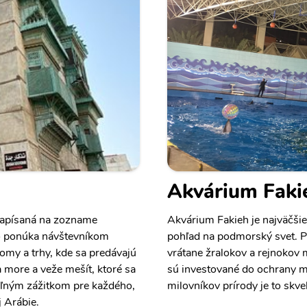
Akvárium Faki
 zapísaná na zozname
Akvárium Fakieh je najväčši
o ponúka návštevníkom
pohľad na podmorský svet. P
domy a trhy, kde sa predávajú
vrátane žralokov a rejnokov m
a more a veže mešít, ktoré sa
sú investované do ochrany 
eľným zážitkom pre každého,
milovníkov prírody je to skve
j Arábie.