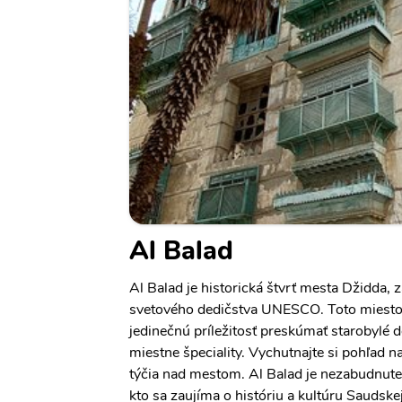
Al Balad
Al Balad je historická štvrť mesta Džidda,
svetového dedičstva UNESCO. Toto miest
jedinečnú príležitosť preskúmať starobylé 
miestne špeciality. Vychutnajte si pohľad n
týčia nad mestom. Al Balad je nezabudnut
kto sa zaujíma o históriu a kultúru Saudske