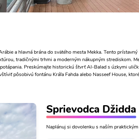
Arábie a hlavná brána do svätého mesta Mekka. Tento prístavný
tektúrou, tradičnými trhmi a moderným nákupným strediskom. M
v potápania. Preskúmajte historickú štvrť Al-Balad s úzkymi ul
štíviť pôsobivú fontánu Kráľa Fahda alebo Nasseef House, ktoré
Sprievodca Džidda
Naplánuj si dovolenku s naším praktický