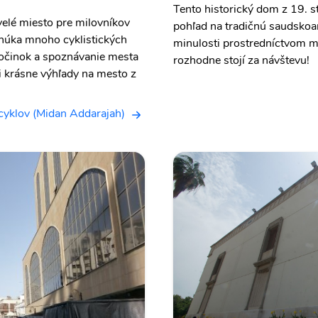
Tento historický dom z 19. 
velé miesto pre milovníkov
pohľad na tradičnú saudskoa
onúka mnoho cyklistických
minulosti prostredníctvom mn
dpočinok a spoznávanie mesta
rozhodne stojí za návštevu!
si krásne výhľady na mesto z
cyklov (Midan Addarajah)