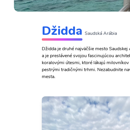
Džidda
Saudská Arábia
Džidda je druhé najväčšie mesto Saudskej 
a je preslávené svojou fascinujúcou archi
koralovými útesmi, ktoré lákajú milovníko
pestrými tradičnými trhmi. Nezabudnite nav
mesta.