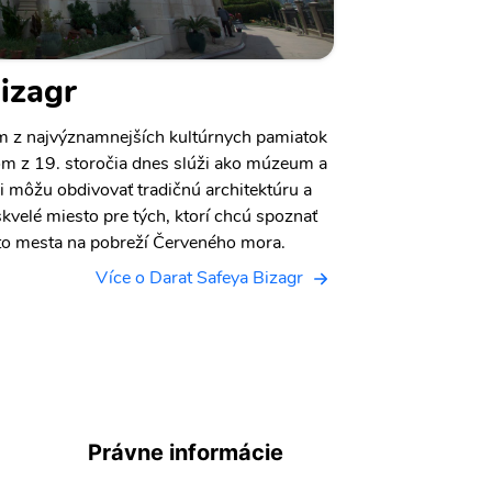
izagr
ým z najvýznamnejších kultúrnych pamiatok
om z 19. storočia dnes slúži ako múzeum a
i môžu obdivovať tradičnú architektúru a
skvelé miesto pre tých, ktorí chcú spoznať
hto mesta na pobreží Červeného mora.
Více o Darat Safeya Bizagr
Právne informácie