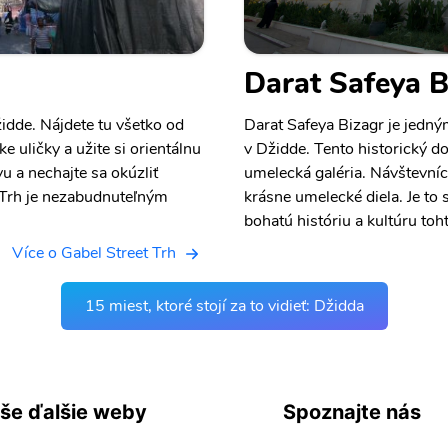
Darat Safeya B
židde. Nájdete tu všetko od
Darat Safeya Bizagr je jedn
 uličky a užite si orientálnu
v Džidde. Tento historický d
u a nechajte sa okúzliť
umelecká galéria. Návštevníc
 Trh je nezabudnuteľným
krásne umelecké diela. Je to 
bohatú históriu a kultúru to
Více o Gabel Street Trh
15 miest, ktoré stojí za to vidieť: Džidda
še ďalšie weby
Spoznajte nás