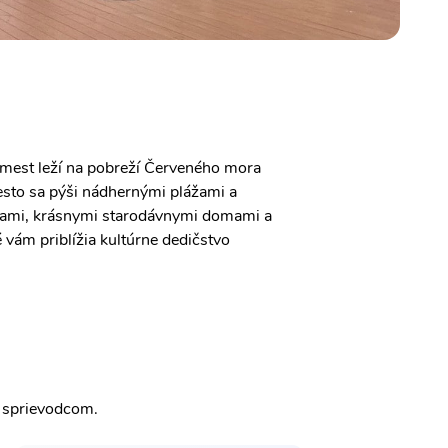
 mest leží na pobreží Červeného mora
esto sa pýši nádhernými plážami a
ičkami, krásnymi starodávnymi domami a
 vám priblížia kultúrne dedičstvo
m sprievodcom.