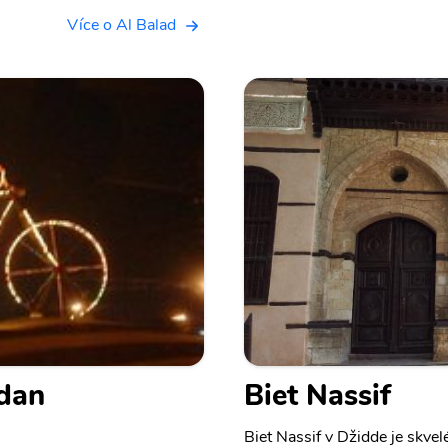
Více o Al Balad
idan
Biet Nassif
Biet Nassif v Džidde je skvelé