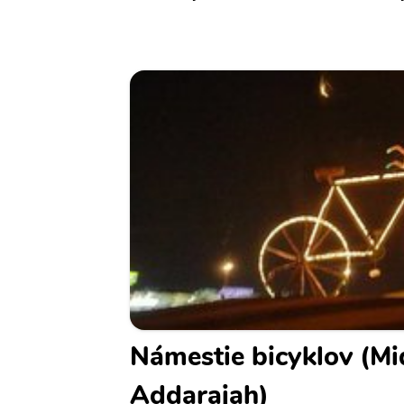
Námestie bicyklov (M
Addarajah)