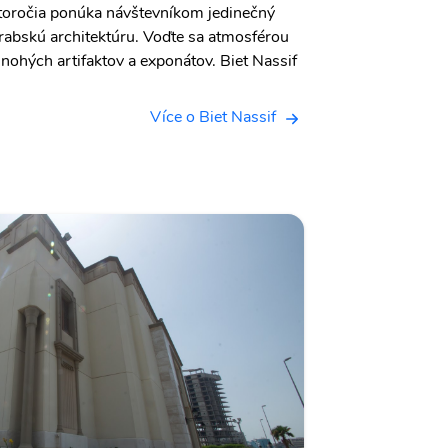
storočia ponúka návštevníkom jedinečný
rabskú architektúru. Voďte sa atmosférou
ohých artifaktov a exponátov. Biet Nassif
Více o Biet Nassif