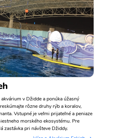
eh
e akvárium v Džidde a ponúka úžasný
reskúmajte rôzne druhy rýb a koralov,
anta. Vstupné je veľmi prijateľné a peniaze
miestneho morského ekosystému. Pre
lá zastávka pri návšteve Džiddy.