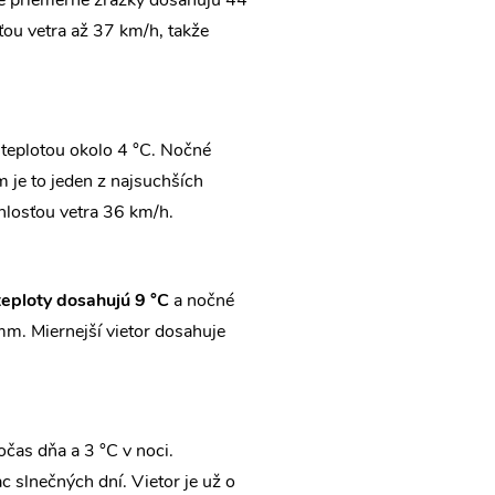
že priemerné zrážky dosahujú 44
ťou vetra až 37 km/h, takže
teplotou okolo 4 °C. Nočné
 je to jeden z najsuchších
hlosťou vetra 36 km/h.
eploty dosahujú 9 °C
a nočné
 mm. Miernejší vietor dosahuje
čas dňa a 3 °C v noci.
 slnečných dní. Vietor je už o