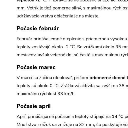
teplotou -2 °C
. Pripravte sa na občasné sneženie, keď
mm. Vetrík je tiež pomerne silný, s maximálnou rýchlos
udržiavacia vrstva oblečenia je na mieste.
Počasie február
Február prináša jemné oteplenie s priemernou vysokou 
teploty zostávajú okolo -2 °C. So zrážkami okolo 35 mm
mesiacov, avšak veterné dni sú časté s maximálnou rýc
Počasie marec
V marci sa začína otepľovať, pričom
priemerné denné t
teploty sú okolo 0 °C. Zrážková aktivita sa zvýši na 38
maximálnu rýchlosť 33 km/h.
Počasie apríl
Apríl prináša jarné počasie a teploty stúpajú na
14 °C
po
Množstvo zrážok sa znižuje na 32 mm, čo poskytuje viac