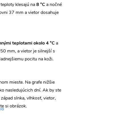
teploty klesajú na
8 °C
a nočné
úrovni 37 mm a vietor dosahuje
nými teplotami okolo 4 °C
a
0 mm, a vietor je silnejší s
adnejšiemu pocitu na koži.
vnom mieste. Na grafe nižšie
ko nasledujúcich dní. Ak by ste
západ slnka, vlhkosť, vietor,
te si obrázok.