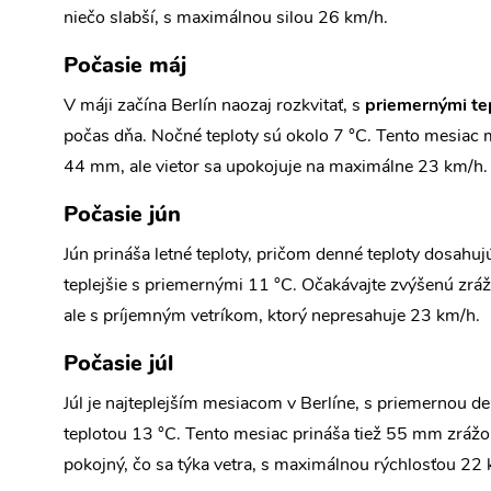
niečo slabší, s maximálnou silou 26 km/h.
Počasie máj
V máji začína Berlín naozaj rozkvitať, s
priemernými te
počas dňa. Nočné teploty sú okolo 7 °C. Tento mesiac m
44 mm, ale vietor sa upokojuje na maximálne 23 km/h.
Počasie jún
Jún prináša letné teploty, pričom denné teploty dosahu
teplejšie s priemernými 11 °C. Očakávajte zvýšenú zrá
ale s príjemným vetríkom, ktorý nepresahuje 23 km/h.
Počasie júl
Júl je najteplejším mesiacom v Berlíne, s priemernou d
teplotou 13 °C. Tento mesiac prináša tiež 55 mm zrážok,
pokojný, čo sa týka vetra, s maximálnou rýchlosťou 22 