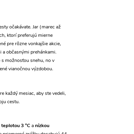
cesty očakávate. Jar (marec až
h, ktorí preferujú mierne
ené pre rôzne vonkajšie akcie,
tami a občasnými prehánkami.
e s možnosťou snehu, no v
lené vianočnou výzdobou.
re každý mesiac, aby ste vedeli,
oju cestu.
 teplotou 3 °C
a
nízkou