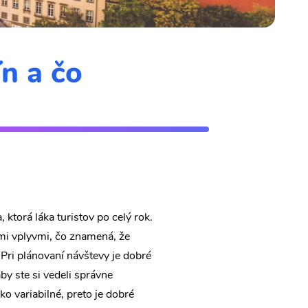
ín a čo
 ktorá láka turistov po celý rok.
mi vplyvmi, čo znamená, že
 Pri plánovaní návštevy je dobré
by ste si vedeli správne
o variabilné, preto je dobré