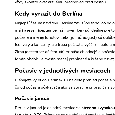
vždy skontrolovať aktuálnu predpoveď pred cestou.
Kedy vyraziť do Berlína
Najlepší čas na návštevu Berlína závisí od toho, čo od 
máj) a jeseň (september až november) sú ideálne pre týc
počasie a menej turistov. Letá (jún až august) sú obľúb
festivaly a koncerty, ale treba počítať s vyššími teplo
Zima (december až február) prináša chladnejšie počasi
tomto období je mesto menej preplnené a krásne osvet
Počasie v jednotlivých mesiacoch
Plánujete výlet do Berlína? Tu nájdete prehľad počasia p
čo od počasia očakávať a ako sa správne pripraviť na sv
Počasie január
Berlín v januári je chladný mesiac so
strednou vysokou