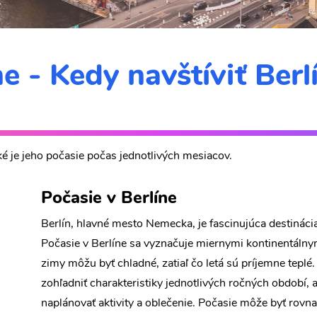
e - Kedy navštíviť Berl
 aké je jeho počasie počas jednotlivých mesiacov.
Počasie v Berlíne
Berlín, hlavné mesto Nemecka, je fascinujúca destinácia,
Počasie v Berlíne sa vyznačuje miernymi kontinentálny
zimy môžu byť chladné, zatiaľ čo letá sú príjemne teplé.
zohľadniť charakteristiky jednotlivých ročných období, a
naplánovať aktivity a oblečenie. Počasie môže byť rovnak