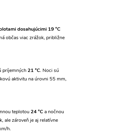
plotami dosahujúcimi 19 °C
á občas viac zrážok, približne
jú príjemných
21 °C
. Noci sú
žkovú aktivitu na úrovni 55 mm,
ennou teplotou
24 °C
a nočnou
 ale zároveň je aj relatívne
km/h.