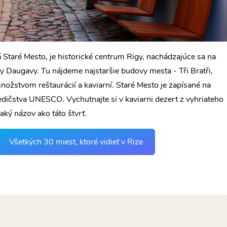
 Staré Mesto, je historické centrum Rigy, nachádzajúce sa na
 Daugavy. Tu nájdeme najstaršie budovy mesta - Tři Bratři,
ožstvom reštaurácií a kaviarní. Staré Mesto je zapísané na
ičstva UNESCO. Vychutnajte si v kaviarni dezert z vyhriateho
aký názov ako táto štvrť.
Všetkých 30 miest, ktoré vidieť v Rize