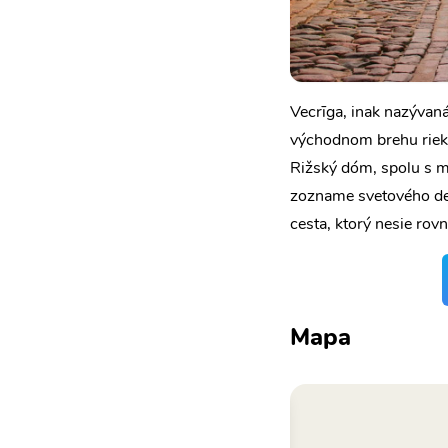
Vecrīga, inak nazývaná
východnom brehu rieky
Rižský dóm, spolu s mn
zozname svetového ded
cesta, ktorý nesie rovn
Mapa