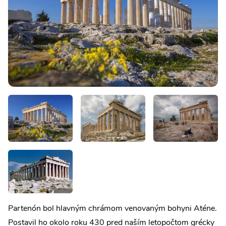
Partenón bol hlavným chrámom venovaným bohyni Aténe.
Postavil ho okolo roku 430 pred naším letopočtom grécky