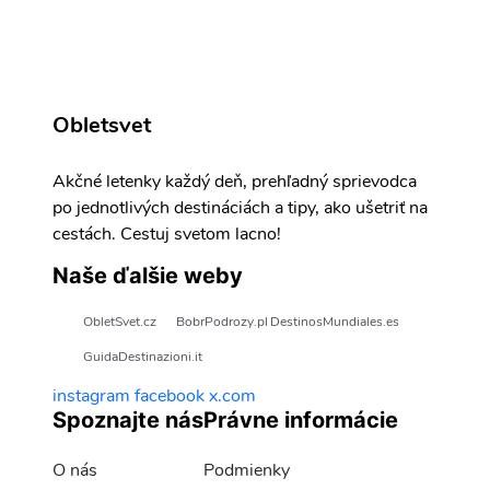
Obletsvet
Akčné letenky každý deň, prehľadný sprievodca
po jednotlivých destináciách a tipy, ako ušetriť na
cestách. Cestuj svetom lacno!
Naše ďalšie weby
ObletSvet.cz
BobrPodrozy.pl
DestinosMundiales.es
GuidaDestinazioni.it
instagram
facebook
x.com
Spoznajte nás
Právne informácie
O nás
Podmienky