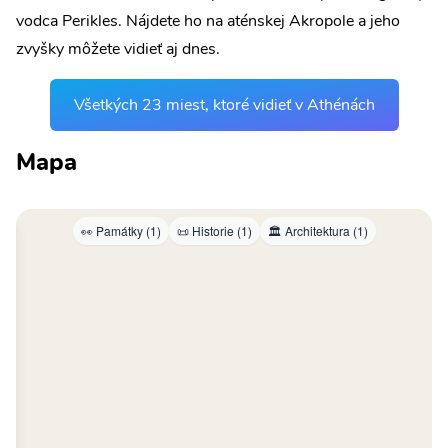
vodca Perikles. Nájdete ho na aténskej Akropole a jeho
zvyšky môžete vidieť aj dnes.
Všetkých 23 miest, ktoré vidieť v Athénách
Mapa
👀 Památky (1)
📜 Historie (1)
🏛️ Architektura (1)