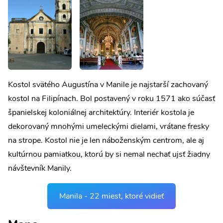
Kostol svätého Augustína v Manile je najstarší zachovaný
kostol na Filipínach. Bol postavený v roku 1571 ako súčasť
španielskej koloniálnej architektúry. Interiér kostola je
dekorovaný mnohými umeleckými dielami, vrátane fresky
na strope. Kostol nie je len náboženským centrom, ale aj
kultúrnou pamiatkou, ktorú by si nemal nechať ujsť žiadny
návštevník Manily.
Manila - 22 miest, ktoré vidieť