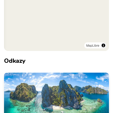
MapLibre
Odkazy