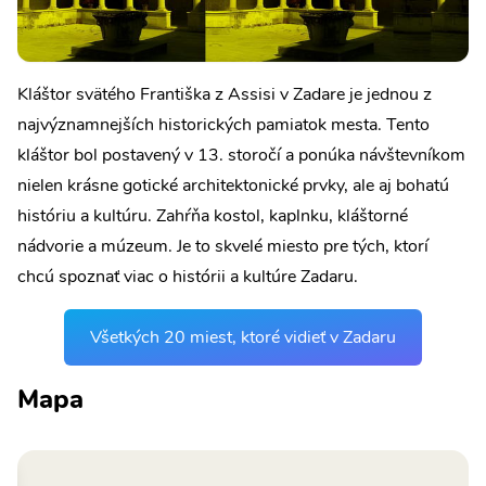
Kláštor svätého Františka z Assisi v Zadare je jednou z
najvýznamnejších historických pamiatok mesta. Tento
kláštor bol postavený v 13. storočí a ponúka návštevníkom
nielen krásne gotické architektonické prvky, ale aj bohatú
históriu a kultúru. Zahŕňa kostol, kaplnku, kláštorné
nádvorie a múzeum. Je to skvelé miesto pre tých, ktorí
chcú spoznať viac o histórii a kultúre Zadaru.
Všetkých 20 miest, ktoré vidieť v Zadaru
Mapa