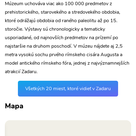
Múzeum uchováva viac ako 100 000 predmetov z
prehistorického, starovekého a stredovekého obdobia,
ktoré odrážajú obdobia od raného paleolitu až po 15.
storočie. Výstavy sú chronologicky a tematicky
usporiadané, od najnovších predmetov na prízemí po
najstaršie na druhom poschodí. V múzeu nájdete aj 2,5
metra vysokú sochu prvého rímskeho cisára Augusta a
model antického rímskeho fóra, jednej z najvýznamnejších
atrakcií Zadaru.
Všetkých 20 miest, ktoré vidieť v Zadaru
Mapa