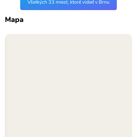
Všetkých 33 miest, ktoré vidieť v Brnu
Mapa