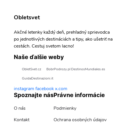
Obletsvet
Akčné letenky každý deň, prehľadný sprievodca
po jednotlivých destináciách a tipy, ako ušetriť na
cestách. Cestuj svetom lacno!
Naše ďalšie weby
ObletSvet.cz
BobrPodrozy.pl
DestinosMundiales.es
GuidaDestinazioni.it
instagram
facebook
x.com
Spoznajte nás
Právne informácie
O nás
Podmienky
Kontakt
Ochrana osobných údajov