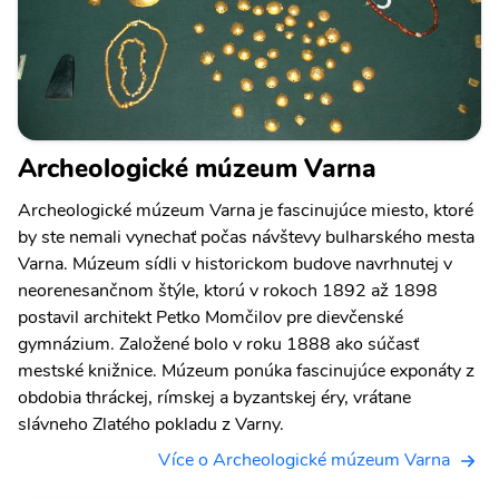
Archeologické múzeum Varna
Archeologické múzeum Varna je fascinujúce miesto, ktoré
by ste nemali vynechať počas návštevy bulharského mesta
Varna. Múzeum sídli v historickom budove navrhnutej v
neorenesančnom štýle, ktorú v rokoch 1892 až 1898
postavil architekt Petko Momčilov pre dievčenské
gymnázium. Založené bolo v roku 1888 ako súčasť
mestské knižnice. Múzeum ponúka fascinujúce exponáty z
obdobia thráckej, rímskej a byzantskej éry, vrátane
slávneho Zlatého pokladu z Varny.
Více o Archeologické múzeum Varna