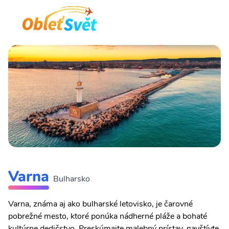
Varna
Bulharsko
Varna, známa aj ako bulharské letovisko, je čarovné
pobrežné mesto, ktoré ponúka nádherné pláže a bohaté
kultúrne dedičstvo. Preskúmajte malebný prístav, navštívte