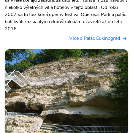
sa v lete konajú zasadnutia kabinetu. Turisti môžu navštíviť
niekoľko výletných vil a hotelov v tejto oblasti. Od roku
2007 sa tu tiež koná operný festival Operosa. Park a palác
boli kvôli rozsiahlym rekonštrukciám uzavreté až do leta
2016.
Více o Palác Euxinograd