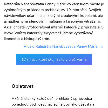
Katedrála Nanebovzatia Panny Márie vo varnskom meste je
výnimočným príkladom architektúry 19. storočia. Svojich
návštevníkov očarí nielen zlatými cibuľovými kupolami, ale
aj nádhernými stenovými maľbami a farebnými vitrážami.
Ak si chcete vyfotografovať interiér katedrály, pripravte si 5
levov. Vnútro katedrály skrýva tiež jemne vyrezávaný
ikonostas a biskupský trón.
Více o Katedrála Nanebovzatia Panny Márie
17 miest, ktoré stojí za to vidieť: Varna
Obletsvet
Akčné letenky každý deň, prehľadný sprievodca
po jednotlivých destináciách a tipy, ako ušetriť na