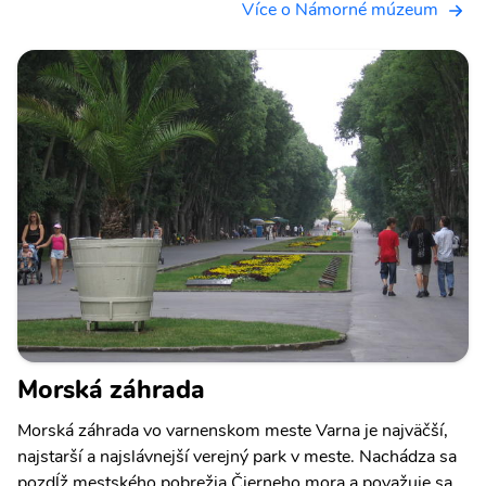
Více o Námorné múzeum
Morská záhrada
Morská záhrada vo varnenskom meste Varna je najväčší,
najstarší a najslávnejší verejný park v meste. Nachádza sa
pozdĺž mestského pobrežia Čierneho mora a považuje sa