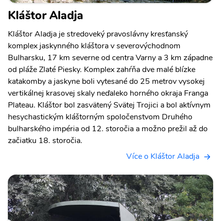
Kláštor Aladja
Kláštor Aladja je stredoveký pravoslávny kresťanský
komplex jaskynného kláštora v severovýchodnom
Bulharsku, 17 km severne od centra Varny a 3 km západne
od pláže Zlaté Piesky. Komplex zahŕňa dve malé blízke
katakomby a jaskyne boli vytesané do 25 metrov vysokej
vertikálnej krasovej skaly neďaleko horného okraja Franga
Plateau. Kláštor bol zasvätený Svätej Trojici a bol aktívnym
hesychastickým kláštorným spoločenstvom Druhého
bulharského impéria od 12. storočia a možno prežil až do
začiatku 18. storočia.
Více o Kláštor Aladja