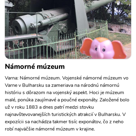
Námorné múzeum
Varna: Námorné múzeum. Vojenské námorné múzeum vo
Varne v Bulharsku sa zameriava na národnú námornú
históriu s dôrazom na vojenský aspekt. Hoci je múzeum
malé, ponúka zaujímavé a poučné exponáty. Založené bolo
už v roku 1883 a dnes patrí medzi stovku
najnavštevovanejších turistických atrakcií v Bulharsku. V
expozícii sa nachádza takmer tisíc exponátov, čo z neho
robí najväčšie námorné múzeum v krajine.