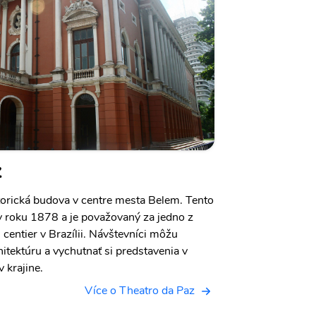
z
torická budova v centre mesta Belem. Tento
v roku 1878 a je považovaný za jedno z
centier v Brazílii. Návštevníci môžu
itektúru a vychutnať si predstavenia v
 krajine.
Více o Theatro da Paz