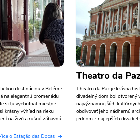
Theatro da Pa
tickou destináciou v Beléme.
Theatro da Paz je krásna his
ená na elegantnú promenádu
divadelný dom bol otvorený 
te si tu vychutnať miestne
najvýznamnejších kultúrnych 
ť si krásny výhľad na rieku
obdivovať jeho nádhernú arch
ní na živú a rušnú zábavnú
jednom z najlepších divadiel v
Více o Estação das Docas