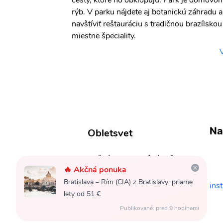
cesty, ktoré ho obklopujú. Park je domov
rýb. V parku nájdete aj botanickú záhradu
navštíviť reštauráciu s tradičnou brazílsk
miestne špeciality.
Na
Obletsvet
Akčné letenky každý deň,
🔥 Akčná ponuka
prehľadný sprievodca po
Bratislava – Rím (CIA) z Bratislavy: priame
jednotlivých destináciách a
ins
lety od 51 €
tipy, ako ušetriť na cestách.
Cestuj svetom lacno!
Publikované: pred 9 hodinami