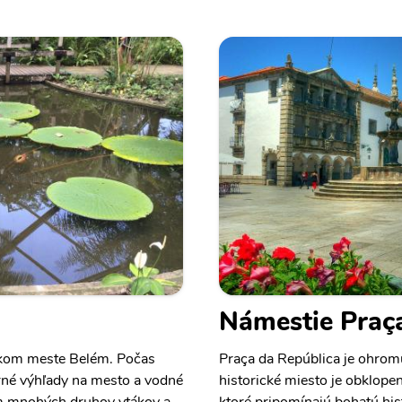
Námestie Praç
lskom meste Belém. Počas
Praça da República je ohrom
rné výhľady na mesto a vodné
historické miesto je obklop