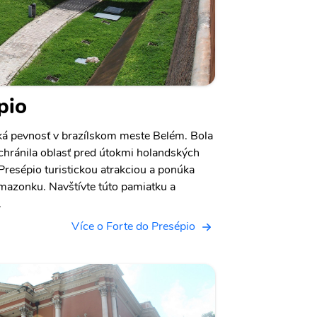
pio
cká pevnosť v brazílskom meste Belém. Bola
chránila oblasť pred útokmi holandských
 Presépio turistickou atrakciou a ponúka
mazonku. Navštívte túto pamiatku a
.
Více o Forte do Presépio