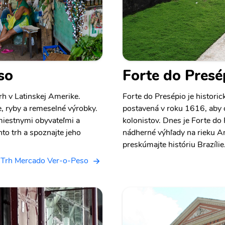
so
Forte do Presé
rh v Latinskej Amerike.
Forte do Presépio je histori
, ryby a remeselné výrobky.
postavená v roku 1616, aby 
 miestnymi obyvateľmi a
kolonistov. Dnes je Forte do
nto trh a spoznajte jeho
nádherné výhľady na rieku A
preskúmajte históriu Brazílie
 Trh Mercado Ver-o-Peso