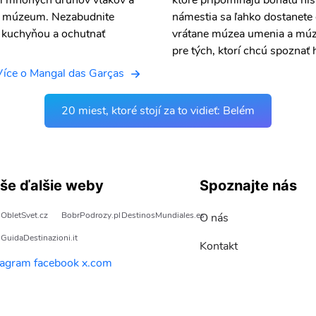
om mnohých druhov vtákov a
ktoré pripomínajú bohatú his
 a múzeum. Nezabudnite
námestia sa ľahko dostanete
ou kuchyňou a ochutnať
vrátane múzea umenia a múzea
pre tých, ktorí chcú spoznať 
Více o Mangal das Garças
20 miest, ktoré stojí za to vidieť: Belém
še ďalšie weby
Spoznajte nás
ObletSvet.cz
BobrPodrozy.pl
DestinosMundiales.es
O nás
GuidaDestinazioni.it
Kontakt
tagram
facebook
x.com