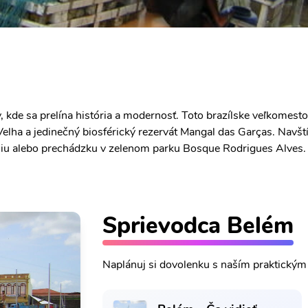
 kde sa prelína história a modernosť. Toto brazílske veľkomesto
 Velha a jedinečný biosférický rezervát Mangal das Garças. Navšt
iu alebo prechádzku v zelenom parku Bosque Rodrigues Alves. 
Sprievodca Belém
Naplánuj si dovolenku s naším praktický