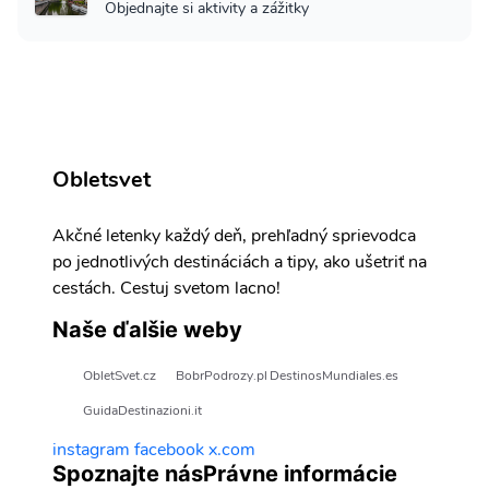
Objednajte si aktivity a zážitky
Obletsvet
Akčné letenky každý deň, prehľadný sprievodca
po jednotlivých destináciách a tipy, ako ušetriť na
cestách. Cestuj svetom lacno!
Naše ďalšie weby
ObletSvet.cz
BobrPodrozy.pl
DestinosMundiales.es
GuidaDestinazioni.it
instagram
facebook
x.com
Spoznajte nás
Právne informácie