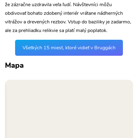
že zázračne uzdravila veľa ľudí. Návštevníci môžu
obdivovať bohato zdobený interiér vrátane nádherných
vitrážov a drevených rezbov. Vstup do baziliky je zadarmo,
ale za prehliadku relikvie sa platí malý poplatok.
Všetkých 15 miest, ktoré vidieť v Bruggách
Mapa