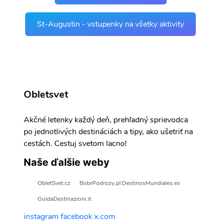
St-Augustin - vstupenky na všetky aktivity
Obletsvet
Akčné letenky každý deň, prehľadný sprievodca
po jednotlivých destináciách a tipy, ako ušetriť na
cestách. Cestuj svetom lacno!
Naše ďalšie weby
ObletSvet.cz
BobrPodrozy.pl
DestinosMundiales.es
GuidaDestinazioni.it
instagram
facebook
x.com