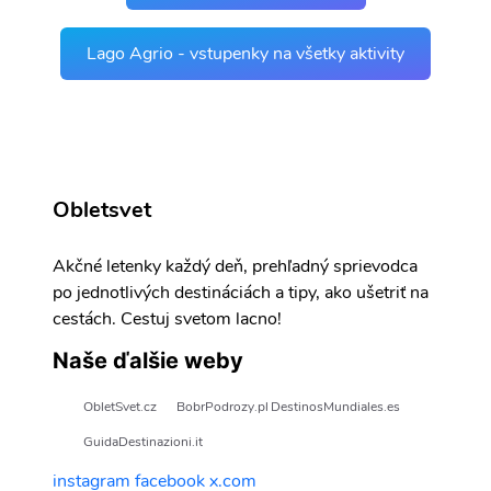
Lago Agrio - vstupenky na všetky aktivity
Obletsvet
Akčné letenky každý deň, prehľadný sprievodca
po jednotlivých destináciách a tipy, ako ušetriť na
cestách. Cestuj svetom lacno!
Naše ďalšie weby
ObletSvet.cz
BobrPodrozy.pl
DestinosMundiales.es
GuidaDestinazioni.it
instagram
facebook
x.com