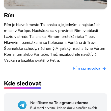
Rím
Rím je hlavné mesto Talianska a je jedným z najstarších
miest v Európe. Nachádza sa v provincii Rím, v oblasti
Lazio v strede Talianska. Rímom preteká rieka Tiber.
Hlavnými pamiatkami sú Koloseum, Fontána di Trevi,
Španielske schody, nádherný Anjelský hrad, slávne Fórum
Romanum alebo Panteón. Tiež nezabudnite navštíviť
Vatikán a baziliku svätého Petra.
Rím sprievodca
Kde sledovat
Notifikace na
Telegramu zdarma
Buď mezi prvními, kdo se dozví o našich akcích