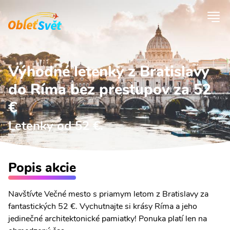
Výhodné letenky z Bratislavy
do Ríma bez prestupov za 52
€
Letenky od 52 €.
Popis akcie
Navštívte Večné mesto s priamym letom z Bratislavy za
fantastických 52 €. Vychutnajte si krásy Ríma a jeho
jedinečné architektonické pamiatky! Ponuka platí len na