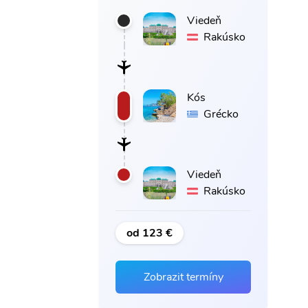
Viedeň
Rakúsko
Kós
Grécko
Viedeň
Rakúsko
od 123 €
Zobrazit termíny