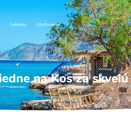
v
Letenky
Ubytovanie
iedne na Kos za skvelú