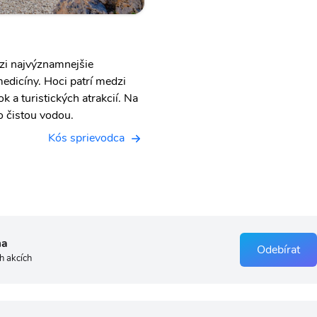
zi najvýznamnejšie
medicíny. Hoci patrí medzi
 a turistických atrakcií. Na
o čistou vodou.
Kós sprievodca
ma
Odebírat
h akcích