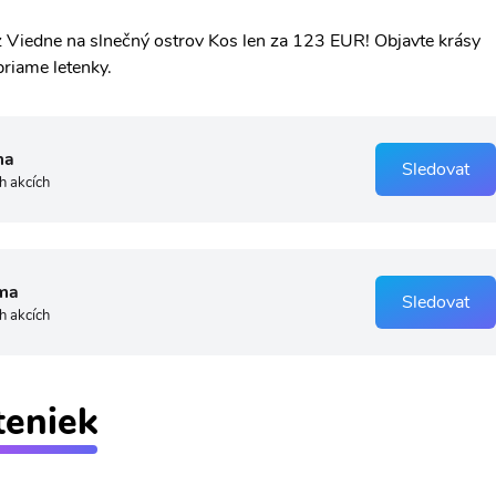
t z Viedne na slnečný ostrov Kos len za 123 EUR! Objavte krásy
priame letenky.
ma
Sledovat
h akcích
ma
Sledovat
h akcích
teniek