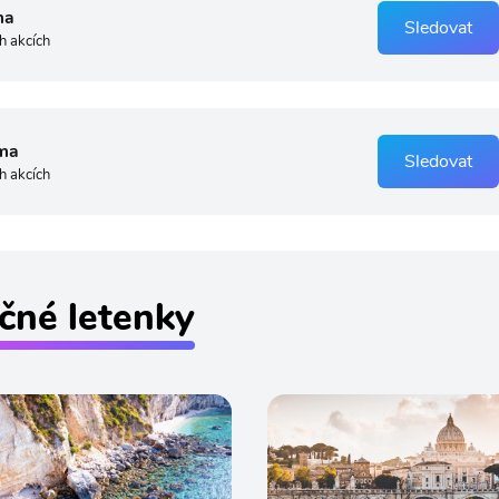
ma
Sledovat
h akcích
ma
Sledovat
h akcích
čné letenky