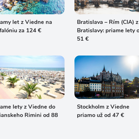
iamy let z Viedne na
Bratislava – Rím (CIA) z
falóniu za 124 €
Bratislavy: priame lety 
51 €
iame lety z Viedne do
Stockholm z Viedne
lianskeho Rimini od 88
priamo už od 47 €