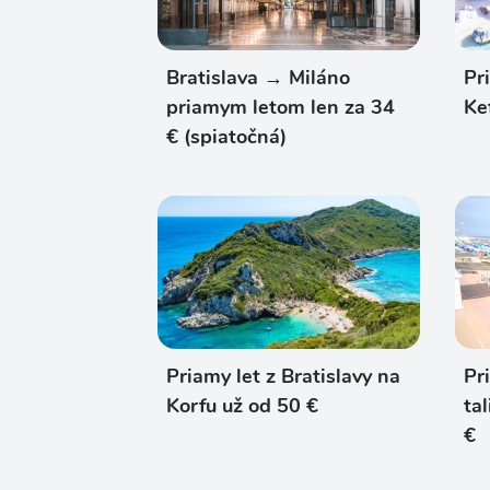
Bratislava → Miláno
Pr
priamym letom len za 34
Ke
€ (spiatočná)
Priamy let z Bratislavy na
Pr
Korfu už od 50 €
ta
€