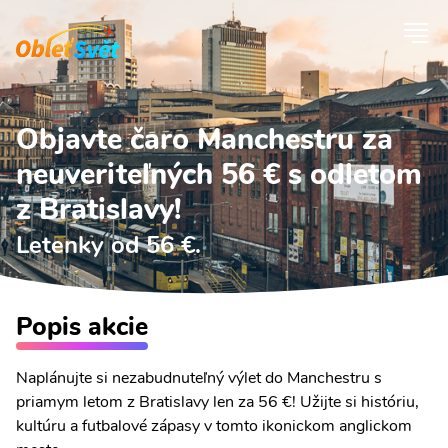
Objavte čaro Manchestru za
neuveriteľných 56 € s odletom
z Bratislavy!
Letenky od 56 €.
Popis akcie
Naplánujte si nezabudnuteľný výlet do Manchestru s
priamym letom z Bratislavy len za 56 €! Užijte si históriu,
kultúru a futbalové zápasy v tomto ikonickom anglickom