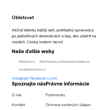
Obletsvet
Akčné letenky každý deň, prehľadný sprievodca
po jednotlivých destináciách a tipy, ako ušetriť na
cestách. Cestuj svetom lacno!
Naše ďalšie weby
ObletSvet.cz
BobrPodrozy.pl
DestinosMundiales.es
GuidaDestinazioni.it
instagram
facebook
x.com
Spoznajte nás
Právne informácie
O nás
Podmienky
Kontakt
Ochrana osobných údajov