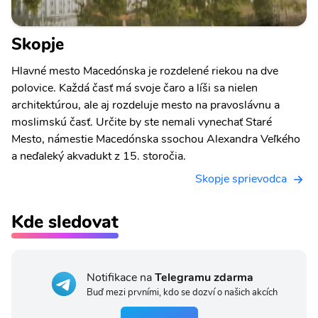
Skopje
Hlavné mesto Macedónska je rozdelené riekou na dve
polovice. Každá časť má svoje čaro a líši sa nielen
architektúrou, ale aj rozdeluje mesto na pravoslávnu a
moslimskú časť. Určite by ste nemali vynechať Staré
Mesto, námestie Macedónska ssochou Alexandra Veľkého
a neďaleký akvadukt z 15. storočia.
Skopje sprievodca
Kde sledovat
Notifikace na
Telegramu zdarma
Buď mezi prvními, kdo se dozví o našich akcích