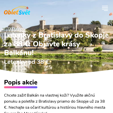
Letenky z Bratislavy do Skopje
za 38 €: Objavte krásy
Balkánu!
Letenky od 38 €.
Popis akcie
Chcete zažiť Balkán na vlastnej koži? Využite akčnú
ponuku a poletíte z Bratislavy priamo do Skopje už za 38
€. Nechajte sa očariť kultúrou a históriou hlavného mesta