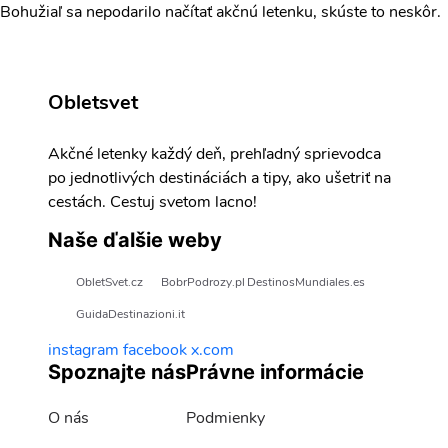
Bohužiaľ sa nepodarilo načítať akčnú letenku, skúste to neskôr.
Obletsvet
Akčné letenky každý deň, prehľadný sprievodca
po jednotlivých destináciách a tipy, ako ušetriť na
cestách. Cestuj svetom lacno!
Naše ďalšie weby
ObletSvet.cz
BobrPodrozy.pl
DestinosMundiales.es
GuidaDestinazioni.it
instagram
facebook
x.com
Spoznajte nás
Právne informácie
O nás
Podmienky