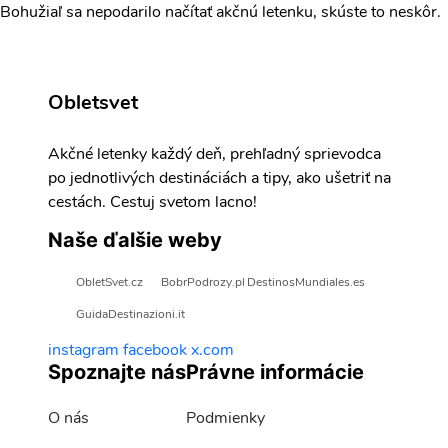
Bohužiaľ sa nepodarilo načítať akčnú letenku, skúste to neskôr.
Obletsvet
Akčné letenky každý deň, prehľadný sprievodca
po jednotlivých destináciách a tipy, ako ušetriť na
cestách. Cestuj svetom lacno!
Naše ďalšie weby
ObletSvet.cz
BobrPodrozy.pl
DestinosMundiales.es
GuidaDestinazioni.it
instagram
facebook
x.com
Spoznajte nás
Právne informácie
O nás
Podmienky